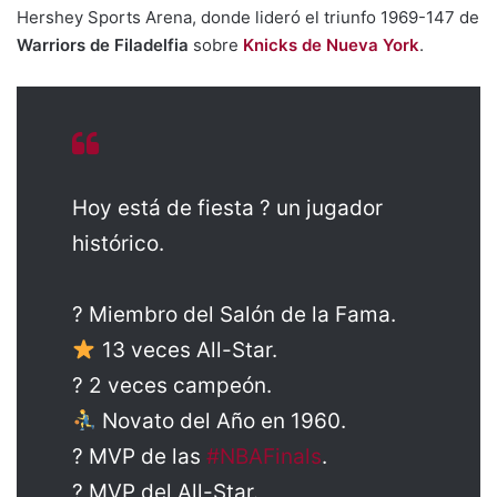
Hershey Sports Arena, donde lideró el triunfo 1969-147 de
Warriors de Filadelfia
sobre
Knicks de Nueva York
.
Hoy está de fiesta ? un jugador
histórico.
? Miembro del Salón de la Fama.
13 veces All-Star.
? 2 veces campeón.
Novato del Año en 1960.
? MVP de las
#NBAFinals
.
? MVP del All-Star.