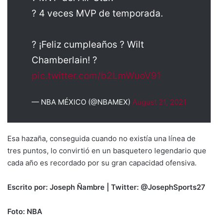
? 4 veces MVP de temporada.
? ¡Feliz cumpleaños ? Wilt
Chamberlain! ?
pic.twitter.com/b2LmWuoV91
— NBA MÉXICO (@NBAMEX)
August 21, 2021
Esa hazaña, conseguida cuando no existía una línea de
tres puntos, lo convirtió en un basquetero legendario que
cada año es recordado por su gran capacidad ofensiva.
Escrito por: Joseph Ñambre | Twitter: @JosephSports27
Foto: NBA