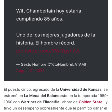
Wilt Chamberlain hoy estaría
cumpliendo 85 años.
Uno de los mejores jugadores de la
historia. El hombre récord.
pic.twitter.com/YWrYgyh7yt
— Sexto Hombre (@6toHombreLATAM)
August 21, 2021
El puesto cinco, egresado de la
Universidad de Kansas
, se
estrenó en
La Meca del Baloncesto
en la temporada 1959-
1960 con
Warriors de Filadelfia
-ahora de
Golden State
– y
tuvo un desempeño sobresaliente que le permitió ganar el