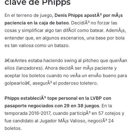
clave de Phipps
En el terreno de juego
, Denis Phipps apostÃ³ por mÃ¡s
paciencia en la caja de bateo
. DecidiÃ³ no forzar las
cosas y simplificar algo tan difÃ­cil como batear. AdemÃ¡s,
entender que, en algunos escenarios, una base por bola
es tan valiosa como un batazo.
â€œAntes estaba haciendo swing al pitcheo que querÃ­an
ellos (lanzadores). Ahora decidÃ­ ser mÃ¡s paciente y
aceptar los boletos cuando no veÃ­a un envÃ­o bueno para
golpearloâ€, asegurÃ³ el poderoso toletero.
Phipps estableciÃ³ tope personal en la LVBP con
pasaporte negociados con 29 en 38 juegos
. En la
temporada 2016-2017, cuando participÃ³ en 57 cotejos y
fue candidato al Jugador MÃ¡s Valioso, negociÃ³ 24
boletos.