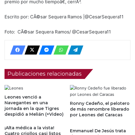
premio por mucho tiempoâ€, cerrÃ³.
Escrito por: CÃ©sar Sequera Ramos |@CesarSequera11
Foto: CÃ©sar Sequera Ramos/ @CesarSequera11
Publicaciones relacionadas
Leones venció a
Navegantes en una
Ronny Cedeño, el pelotero
jornada en la que Tigres
de más renombre liberado
despidió a Melián (+Video)
por Leones del Caracas
¡Alta médica a la vista!
Emmanuel De Jesús trata
Cuatro criollos casi listos