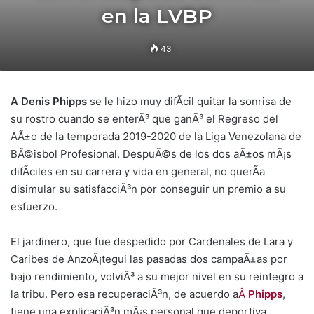
en la LVBP
43
A Denis Phipps
se le hizo muy difÃ­cil quitar la sonrisa de
su rostro cuando se enterÃ³ que ganÃ³ el Regreso del
AÃ±o de la temporada 2019-2020 de la Liga Venezolana de
BÃ©isbol Profesional. DespuÃ©s de los dos aÃ±os mÃ¡s
difÃ­ciles en su carrera y vida en general, no querÃ­a
disimular su satisfacciÃ³n por conseguir un premio a su
esfuerzo.
El jardinero, que fue despedido por Cardenales de Lara y
Caribes de AnzoÃ¡tegui las pasadas dos campaÃ±as por
bajo rendimiento, volviÃ³ a su mejor nivel en su reintegro a
la tribu. Pero esa recuperaciÃ³n, de acuerdo a
Â
Phipps
,
tiene una explicaciÃ³n mÃ¡s personal que deportiva.