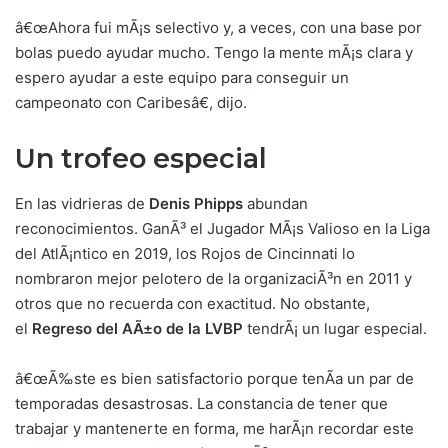
â€œAhora fui mÃ¡s selectivo y, a veces, con una base por
bolas puedo ayudar mucho. Tengo la mente mÃ¡s clara y
espero ayudar a este equipo para conseguir un
campeonato con Caribesâ€, dijo.
Un trofeo especial
En las vidrieras de
Denis Phipps
abundan
reconocimientos. GanÃ³ el Jugador MÃ¡s Valioso en la Liga
del AtlÃ¡ntico en 2019, los Rojos de Cincinnati lo
nombraron mejor pelotero de la organizaciÃ³n en 2011 y
otros que no recuerda con exactitud. No obstante,
el
Regreso del AÃ±o de la LVBP
tendrÃ¡ un lugar especial.
â€œÃ‰ste es bien satisfactorio porque tenÃ­a un par de
temporadas desastrosas. La constancia de tener que
trabajar y mantenerte en forma, me harÃ¡n recordar este