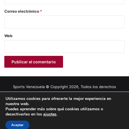
o
*
Correo electrónico
*
Web
Sports Venezuela © Copyright 2026, Todos los derechos
reservados |
Tema gestionado por Caissa Agency
Utilizamos cookies para ofrecerte la mejor experiencia en
nuestra web.
Puedes aprender más sobre qué cookies utilizamos o
Facebook
X
YouTube
Instagram
desactivarlas en los
ajustes
.
Aceptar