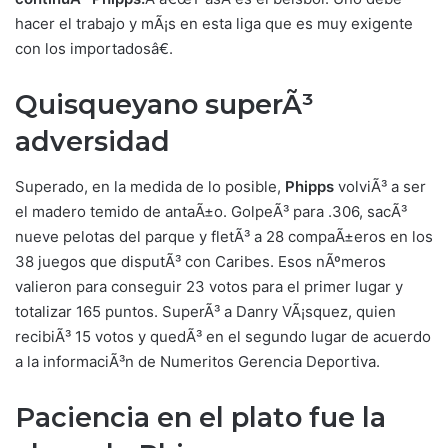
hacer el trabajo y mÃ¡s en esta liga que es muy exigente
con los importadosâ€.
Quisqueyano superÃ³
adversidad
Superado, en la medida de lo posible,
Phipps
volviÃ³ a ser
el madero temido de antaÃ±o. GolpeÃ³ para .306, sacÃ³
nueve pelotas del parque y fletÃ³ a 28 compaÃ±eros en los
38 juegos que disputÃ³ con Caribes. Esos nÃºmeros
valieron para conseguir 23 votos para el primer lugar y
totalizar 165 puntos. SuperÃ³ a Danry VÃ¡squez, quien
recibiÃ³ 15 votos y quedÃ³ en el segundo lugar de acuerdo
a la informaciÃ³n de Numeritos Gerencia Deportiva.
Paciencia en el plato fue la