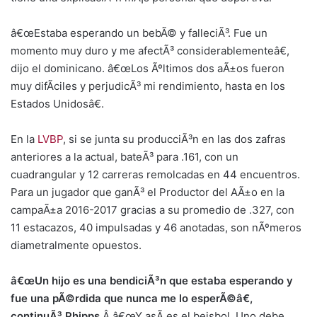
â€œEstaba esperando un bebÃ© y falleciÃ³. Fue un
momento muy duro y me afectÃ³ considerablementeâ€,
dijo el dominicano. â€œLos Ãºltimos dos aÃ±os fueron
muy difÃ­ciles y perjudicÃ³ mi rendimiento, hasta en los
Estados Unidosâ€.
En la
LVBP
, si se junta su producciÃ³n en las dos zafras
anteriores a la actual, bateÃ³ para .161, con un
cuadrangular y 12 carreras remolcadas en 44 encuentros.
Para un jugador que ganÃ³ el Productor del AÃ±o en la
campaÃ±a 2016-2017 gracias a su promedio de .327, con
11 estacazos, 40 impulsadas y 46 anotadas, son nÃºmeros
diametralmente opuestos.
â€œUn hijo es una bendiciÃ³n que estaba esperando y
fue una pÃ©rdida que nunca me lo esperÃ©â€,
continuÃ³ Phipps.
Â â€œY asÃ­ es el beisbol. Uno debe