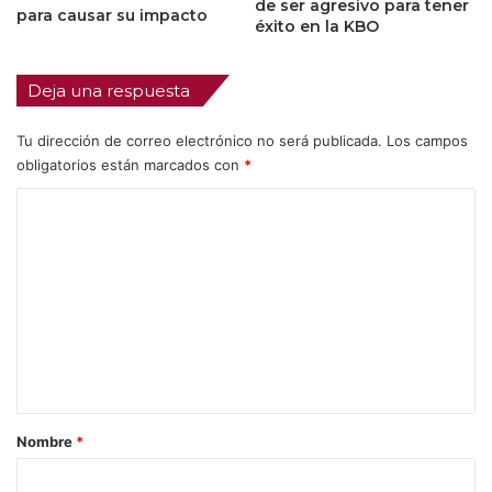
de ser agresivo para tener
para causar su impacto
éxito en la KBO
Deja una respuesta
Tu dirección de correo electrónico no será publicada.
Los campos
obligatorios están marcados con
*
C
o
m
e
n
t
a
r
Nombre
*
i