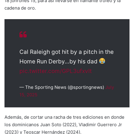
18 jonrones 15, para así llevarse en flamante trofeo y la
cadena de oro.
Cal Raleigh got hit by a pitch in the
Home Run Derby…by his dad
pic.twitter.com/GPL3ufxvIt
— The Sporting News (@sportingnews)
July
15, 2025
Además, de cortar una racha de tres ediciones en donde
los dominicanos Juan Soto (2022), Vladimir Guerrero Jr
(2023) y Teoscar Hernández (2024).