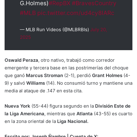
G.Holmes)
#RepBX
#BravesCountry
#MLB
pic.twitter.com/ud4cy8lARc
— MLB Run Videos (@MLBRBIs)
July 20,
2025
Oswald Peraza
, otro nativo, trabajó como corredor
emergente y tercera base en las postrimerías del choque
que ganó
Marcus Stroman
(2-1), perdió
Grant Holmes
(4-
9) y salvó
Williams
(14). No consumió turno y mantiene una
media al ataque de .147 en esta cita.
Nueva York
(55-44) figura segundo en la
División Este de
la Liga Americana
, mientras que
Atlanta
(43-55) es cuarto
en la zona oriental de la
Liga Nacional.
Escrito por: Joseph Ñambre | Cuenta de X: