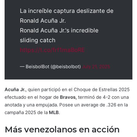
La increíble captura deslizante de
Ronald Acuña Jr.
Ronald Acuña Jr.'s incredible
sliding catch
https://t.co/frf1maBoRE
— BeisbolBot (@beisbolbot)
July 21, 2025
Acuña Jr.
, quien participó en el Choque de Estrellas 2025
efectuado en el hogar de
Bravos,
terminó de 4-2 con una
anotada y una empujada. Posee un average de .326 en la
campaña 2025 de la
MLB
.
Más venezolanos en acción