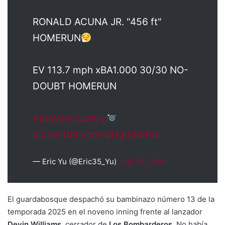
RONALD ACUNA JR. "456 ft"
HOMERUN
EV 113.7 mph xBA1.000 30/30 NO-
DOUBT HOMERUN
#BravesCountry
pic.twitter.com/QHqrKEbfuz
— Eric Yu (@Eric35_Yu)
July 20, 2025
El guardabosque despachó su bambinazo número 13 de la
temporada 2025 en el noveno inning frente al lanzador
Devin Williams
, cerrador de
Los Bombarderos
. No había