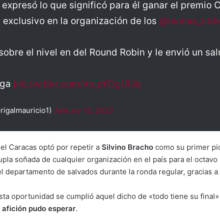
expresó lo que significó para él ganar el premio 
b exclusivo en la organización de los
@leones_cbb
obre el nivel en del Round Robin y le envió un sal
ega
pic.twitter.com/mupYDgUIJq
rigalmauricio1)
January 13, 2023
el Caracas optó por repetir a
Silvino Bracho
como su primer pic
la soñada de cualquier organización en el país para el octavo 
el departamento de salvados durante la ronda regular, gracias a
a oportunidad se cumplió aquel dicho de «todo tiene su final» 
a afición pudo esperar
.