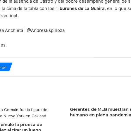
r de la ausencia de Castro y del pobre desempeño general de su
la cima de la tabla con los
Tiburones de La Guaira
, en lo que 
ran final.
oza Anchieta | @AndresEspinoza
nes.
nger
Gerentes de MLB muestran 
humano en plena pandemi
emuló la proeza de
z al tirar un juego