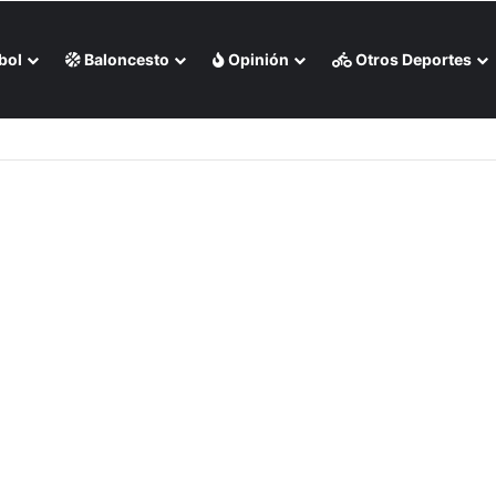
bol
Baloncesto
Opinión
Otros Deportes
 liga chilena