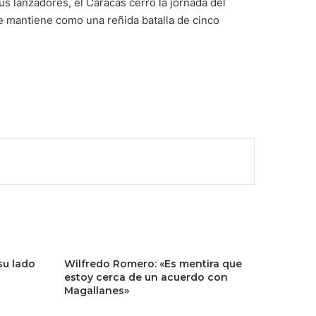
s lanzadores, el Caracas cerró la jornada del
se mantiene como una reñida batalla de cinco
su lado
Wilfredo Romero: «Es mentira que
a
estoy cerca de un acuerdo con
Magallanes»