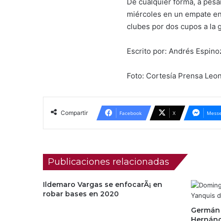
De cualquier forma, a pesa
miércoles en un empate en 
clubes por dos cupos a la g
Escrito por: Andrés Espin
Foto: Cortesía Prensa Leo
Compartir
Facebook
X
Messe
Publicaciones relacionadas
Ildemaro Vargas se enfocarÃ¡ en
robar bases en 2020
Germán 
Hernánde