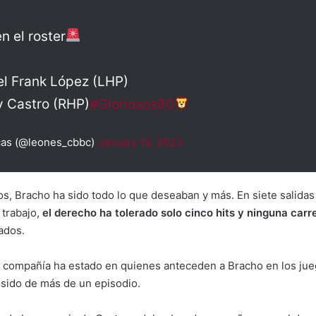
n el roster
el Frank López (LHP)
y Castro (RHP)
#Gloriosos80
cas (@leones_cbbc)
January 18, 2023
os, Bracho ha sido todo lo que deseaban y más. En siete salidas
 trabajo,
el derecho ha tolerado solo cinco hits y ninguna carr
ados.
y compañía ha estado en quienes anteceden a Bracho en los jueg
n sido de más de un episodio.