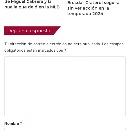
de Miguel Cabrera y la
Brusdar Graterol seguirá
huella que dejó en la MLB
sin ver acción en la
temporada 2024
Deja una respuesta
Tu dirección de correo electrónico no será publicada.
Los campos
obligatorios están marcados con
*
C
o
m
e
n
t
a
r
Nombre
*