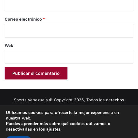
i
o
*
Correo electrónico
*
Web
Sports Venezuela © Copyright 2026, Todos los derechos
reservados |
Tema gestionado por Caissa Agency
Utilizamos cookies para ofrecerte la mejor experiencia en
nuestra web.
Puedes aprender más sobre qué cookies utilizamos o
Facebook
X
YouTube
Instagram
desactivarlas en los
ajustes
.