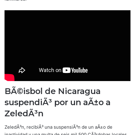
BÃ©isbol de Nicaragua
suspendiÃ³ por un aÃ±o a
ZeledÃ³n
ZeledÃ³n, recibiÃ³ una suspensiÃ³n de un aÃ±o de
inactividad y una multa de seis mil 500 CÃ³rdobas locales