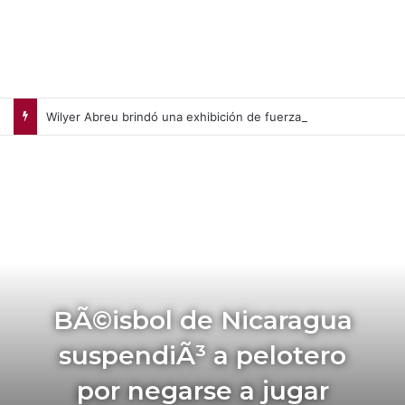
Wilyer Abreu brindó una exhibición de fuerza y Medias Rojas apaleó a Medias Blancas (+Video)
BÃ©isbol de Nicaragua
suspendiÃ³ a pelotero
por negarse a jugar