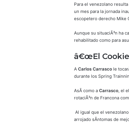
Para el venezolano resulta 
un mes para la jornada inau
escopetero derecho Mike C
Aunque su situaciÃ³n ha c
rehabilitado como para asu
â€œEl Cookieâ
A
Carlos Carrasco
le tocar
durante los Spring Trainn
AsÃ­ como a
Carrasco
, el 
rotaciÃ³n de Francona como
Al igual que el venezolano
arrojado sÃ­ntomas de mejo