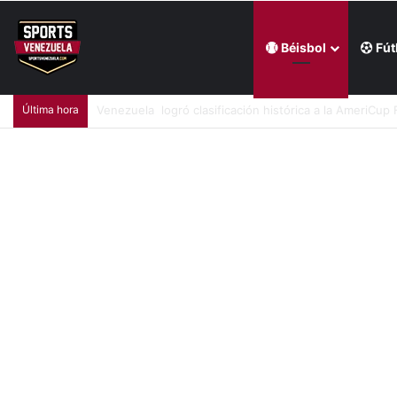
Béisbol
Fút
Última hora
Wilyer Abreu tuvo una jornada productiva en triunf