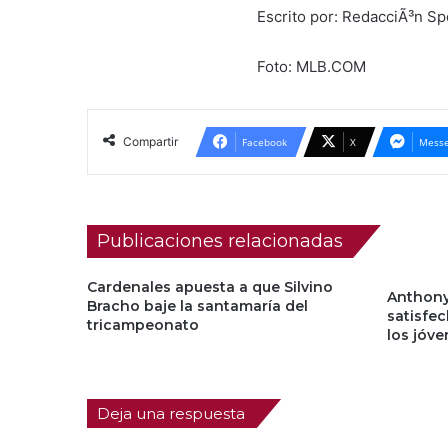
Escrito por: RedacciÃ³n S
Foto: MLB.COM
Compartir
Facebook
X
Messe
Publicaciones relacionadas
Cardenales apuesta a que Silvino
Anthony
Bracho baje la santamaría del
satisfe
tricampeonato
los jóve
Deja una respuesta