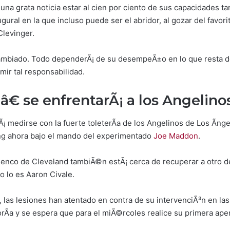
una grata noticia estar al cien por ciento de sus capacidades t
gural en la que incluso puede ser el abridor, al gozar del favor
levinger.
ambiado. Todo dependerÃ¡ de su desempeÃ±o en lo que resta de
mir tal responsabilidad.
€ se enfrentarÃ¡ a los Angelino
Ã¡ medirse con la fuerte toleterÃ­a de los Angelinos de Los Ãn
ing ahora bajo el mando del experimentado
Joe Maddon
.
elenco de Cleveland tambiÃ©n estÃ¡ cerca de recuperar a otro de
 lo es Aaron Civale.
, las lesiones han atentado en contra de su intervenciÃ³n en la
rÃ­a y se espera que para el miÃ©rcoles realice su primera ape