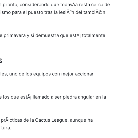
an pronto, considerando que todavÃ­a resta cerca de
itismo para el puesto tras la lesiÃ³n del tambiÃ©n
 primavera y si demuestra que estÃ¡ totalmente
s
geles, uno de los equipos con mejor accionar
 los que estÃ¡ llamado a ser piedra angular en la
s prÃ¡cticas de la Cactus League, aunque ha
rtura.