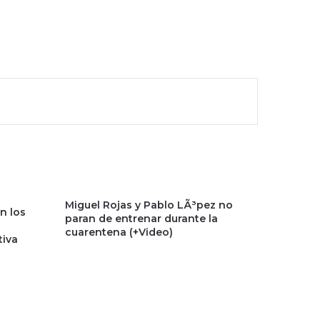
Miguel Rojas y Pablo LÃ³pez no
n los
paran de entrenar durante la
cuarentena (+Video)
iva