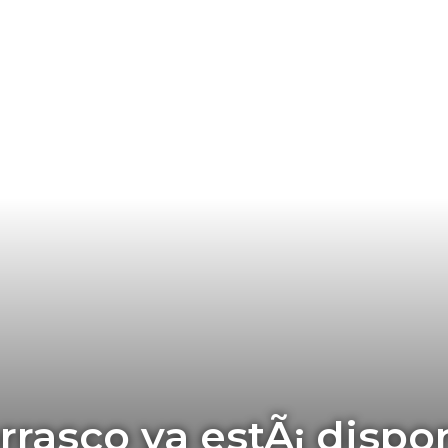
rrasco ya estÃ¡ dispo