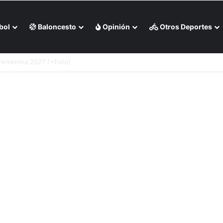
bol
Baloncesto
Opinión
Otros Deportes
o de Medias Rojas de Boston (+Video)