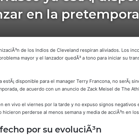
nzar en la pretempor
nizaciÃ³n de los Indios de Cleveland respiran aliviados. Los in
problema mayor y el lanzador quedÃ³ a tono para iniciar su tran
 estÃ¡ disponible para el manager Terry Francona, no serÃ¡ si
mporada, de acuerdo con un anuncio de Zack Meisel de The Athl
en en vivo el viernes por la tarde y no expuso signos negativos 
lo hicieron perderse al menos semana y media de acciÃ³n en lo
sfecho por su evoluciÃ³n