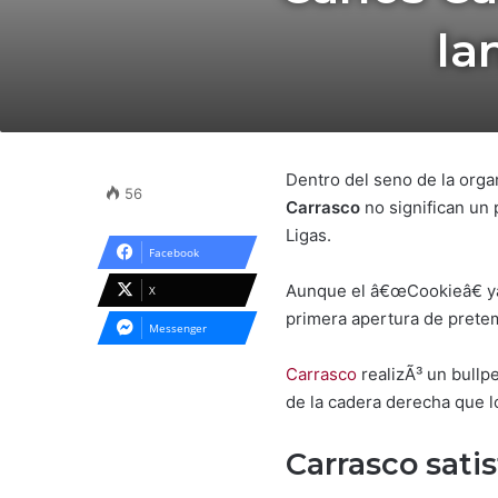
la
Dentro del seno de la orga
56
Carrasco
no significan un 
Ligas.
Facebook
Aunque el â€œCookieâ€ ya
X
primera apertura de prete
Messenger
Carrasco
realizÃ³ un bullp
de la cadera derecha que 
Carrasco sati