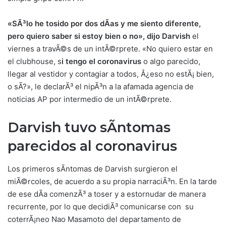
«SÃ³lo he tosido por dos dÃ­as y me siento diferente,
pero quiero saber si estoy bien o no», dijo Darvish
el
viernes a travÃ©s de un intÃ©rprete. «No quiero estar en
el clubhouse, s
i tengo el coronavirus
o algo parecido,
llegar al vestidor y contagiar a todos, Â¿eso no estÃ¡ bien,
o sÃ­?», le declarÃ³ el nipÃ³n a la afamada agencia de
noticias AP por intermedio de un intÃ©rprete.
Darvish tuvo sÃ­ntomas
parecidos al coronavirus
Los primeros sÃ­ntomas de Darvish surgieron el
miÃ©rcoles, de acuerdo a su propia narraciÃ³n. En la tarde
de ese dÃ­a comenzÃ³ a toser y a estornudar de manera
recurrente, por lo que decidiÃ³ comunicarse con su
coterrÃ¡neo Nao Masamoto del departamento de