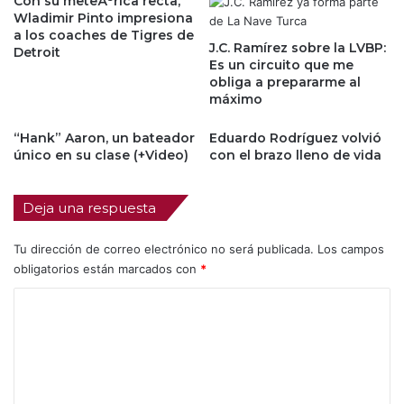
Con su meteÃ³rica recta,
Wladimir Pinto impresiona
a los coaches de Tigres de
J.C. Ramírez sobre la LVBP:
Detroit
Es un circuito que me
obliga a prepararme al
máximo
“Hank” Aaron, un bateador
Eduardo Rodríguez volvió
único en su clase (+Video)
con el brazo lleno de vida
Deja una respuesta
Tu dirección de correo electrónico no será publicada.
Los campos
obligatorios están marcados con
*
C
o
m
e