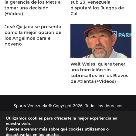
la gerencia de los Mets a
sub 23, Venezuela
tomar una decisión
disputará los Juegos de
(+Video)
Cali
José Quijada se presenta
como la mejor opción de
los Angelinos para el
noveno
Walt Weiss quiere tener
una transición sin
sobresaltos en los Bravos
de Atlanta (+Videos)
Sports Venezuela © Copyright 2026, Todos los derechos
reservados |
Tema gestionado por Caissa Agency
Utilizamos cookies para ofrecerte la mejor experiencia en
nuestra web.
Puedes aprender más sobre qué cookies utilizamos o
Facebook
X
YouTube
Instagram
desactivarlas en los
ajustes
.