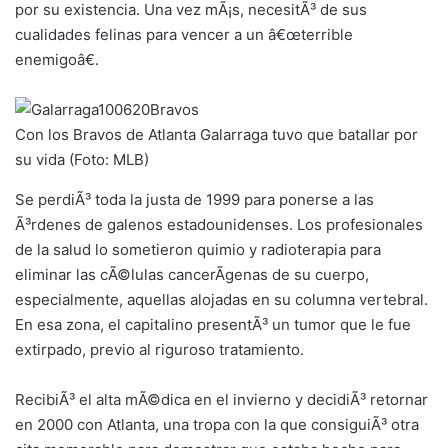
por su existencia. Una vez mÃ¡s, necesitÃ³ de sus
cualidades felinas para vencer a un â€œterrible
enemigoâ€.
Con los Bravos de Atlanta Galarraga tuvo que batallar por
su vida (Foto: MLB)
Se perdiÃ³ toda la justa de 1999 para ponerse a las
Ã³rdenes de galenos estadounidenses. Los profesionales
de la salud lo sometieron quimio y radioterapia para
eliminar las cÃ©lulas cancerÃ­genas de su cuerpo,
especialmente, aquellas alojadas en su columna vertebral.
En esa zona, el capitalino presentÃ³ un tumor que le fue
extirpado, previo al riguroso tratamiento.
RecibiÃ³ el alta mÃ©dica en el invierno y decidiÃ³ retornar
en 2000 con Atlanta, una tropa con la que consiguiÃ³ otra