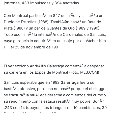
jonrones, 433 impulsadas y 394 anotadas.
Con Montreal participÃ³ en 847 desafÃ­os y asistiÃ³ a un
Duelo de Estrellas (1988). TambiÃ©n ganÃ³ un Bate de
Plata (1988) y un par de Guantes de Oro (1989 y 1990).
Todo eso llamÃ³ la intenciÃ³n de Cardenales de San Luis,
cuya gerencia lo adquiriÃ³ en un canje por el pÃ­tcher Ken
Hill el 25 de noviembre de 1991.
El venezolano AndrÃ©s Galarraga comenzÃ³ a despegar
su carrera en los Expos de Montreal (Foto: MLB.COM)
San Luis esperaba que en 1992
Galarraga
fuera su
bastiÃ³n ofensivo, pero eso no pasÃ³ porque el el slugger
se fracturÃ³ la muÃ±eca derecha a comienzos del curso y
su rendimiento con la estaca resultÃ³ muy pobre. SonÃ³
.243 con 14 tubeyes, dos triangulares, 10 bambinazos, 39