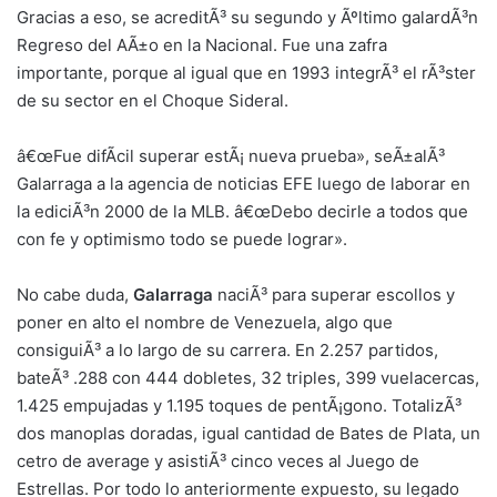
Gracias a eso, se acreditÃ³ su segundo y Ãºltimo galardÃ³n
Regreso del AÃ±o en la Nacional. Fue una zafra
importante, porque al igual que en 1993 integrÃ³ el rÃ³ster
de su sector en el Choque Sideral.
â€œFue difÃ­cil superar estÃ¡ nueva prueba», seÃ±alÃ³
Galarraga a la agencia de noticias EFE luego de laborar en
la ediciÃ³n 2000 de la MLB. â€œDebo decirle a todos que
con fe y optimismo todo se puede lograr».
No cabe duda,
Galarraga
naciÃ³ para superar escollos y
poner en alto el nombre de Venezuela, algo que
consiguiÃ³ a lo largo de su carrera. En 2.257 partidos,
bateÃ³ .288 con 444 dobletes, 32 triples, 399 vuelacercas,
1.425 empujadas y 1.195 toques de pentÃ¡gono. TotalizÃ³
dos manoplas doradas, igual cantidad de Bates de Plata, un
cetro de average y asistiÃ³ cinco veces al Juego de
Estrellas. Por todo lo anteriormente expuesto, su legado