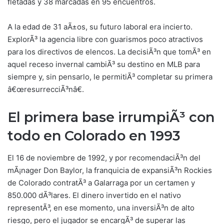
fletadas y 38 marcadas en 95 encuentros.
A la edad de 31 aÃ±os, su futuro laboral era incierto.
ExplorÃ³ la agencia libre con guarismos poco atractivos
para los directivos de elencos. La decisiÃ³n que tomÃ³ en
aquel receso invernal cambiÃ³ su destino en MLB para
siempre y, sin pensarlo, le permitiÃ³ completar su primera
â€œresurrecciÃ³nâ€.
El primera base irrumpiÃ³ con
todo en Colorado en 1993
El 16 de noviembre de 1992, y por recomendaciÃ³n del
mÃ¡nager Don Baylor, la franquicia de expansiÃ³n Rockies
de Colorado contratÃ³ a Galarraga por un certamen y
850.000 dÃ³lares. El dinero invertido en el nativo
representÃ³, en ese momento, una inversiÃ³n de alto
riesgo, pero el jugador se encargÃ³ de superar las