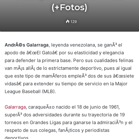
(+Fotos)
129
AndrÃ©s Galarraga
, leyenda venezolana, se ganÃ³ el
apodo de â€œEl Gatoâ€ por su elasticidad y elegancia
para defender la primera base. Pero sus cualidades felinas
van mÃ¡s allÃ¡ de lo estrictamente deportivo, pues al igual
que este tipo de mamÃ­feros empleÃ³ dos de sus â€œsiete
vidasâ€ para extender su tiempo de servicio en la Major
League Baseball (MLB).
Galarraga
, caraqueÃ±o nacido el 18 de junio de 1961,
superÃ³ dos adversidades durante su trayectoria de 19
torneos en Grandes Ligas para ganarse la admiraciÃ³n y el
respeto de sus colegas, fanÃ¡ticos y periodistas
deportivos.