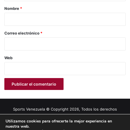
r
Nombre
*
i
o
*
Correo electrónico
*
Web
Sports Venezuela © Copyright 2026, Todos los derechos
reservados |
Tema gestionado por Caissa Agency
Utilizamos cookies para ofrecerte la mejor experiencia en
nuestra web.