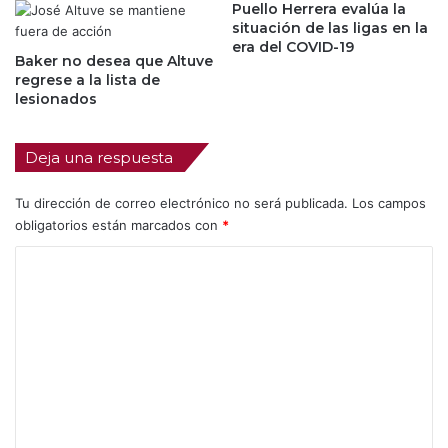
Puello Herrera evalúa la
situación de las ligas en la
era del COVID-19
Baker no desea que Altuve
regrese a la lista de
lesionados
Deja una respuesta
Tu dirección de correo electrónico no será publicada.
Los campos
obligatorios están marcados con
*
C
o
m
e
n
t
a