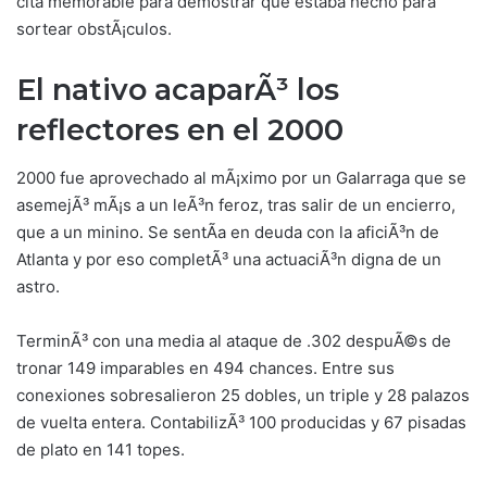
cita memorable para demostrar que estaba hecho para
sortear obstÃ¡culos.
El nativo acaparÃ³ los
reflectores en el 2000
2000 fue aprovechado al mÃ¡ximo por un Galarraga que se
asemejÃ³ mÃ¡s a un leÃ³n feroz, tras salir de un encierro,
que a un minino. Se sentÃ­a en deuda con la aficiÃ³n de
Atlanta y por eso completÃ³ una actuaciÃ³n digna de un
astro.
TerminÃ³ con una media al ataque de .302 despuÃ©s de
tronar 149 imparables en 494 chances. Entre sus
conexiones sobresalieron 25 dobles, un triple y 28 palazos
de vuelta entera. ContabilizÃ³ 100 producidas y 67 pisadas
de plato en 141 topes.