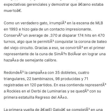
expectativas gerenciales y demostrar que â€œno estaba
muertoâ€.
Como un verdadero gato, irrumpiÃ³ en la escena de MLB
en 1993 e hizo gala de un contacto impresionante.
ConservÃ³ un average de .370 al disparar 174 hits en 470
turnos, algo que le permitiÃ³ conquistar la corona de bateo
del viejo circuito. Gracias a eso, se convirtiÃ³ en el primer
representante de la cuna de SimÃ³n BolÃ­var en lograr una
hazaÃ±a de semejante calibre.
RedondeÃ³ la campaÃ±a con 35 dobletes, cuatro
triangulares, 22 bambinazos, 98 producidas y 71
registradas en 120 partidos. En esa contienda representÃ³
a Rockies en el Derbi de Luminarias y se quedÃ³ con su
primera estatuilla Regreso del AÃ±o.
La primera vuelta de â€œEl Gatoâ€ se completÃ³ en una