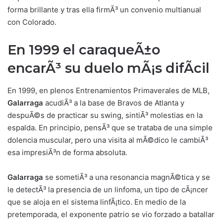
forma brillante y tras ella firmÃ³ un convenio multianual
con Colorado.
En 1999 el caraqueÃ±o
encarÃ³ su duelo mÃ¡s difÃ­cil
En 1999, en plenos Entrenamientos Primaverales de MLB,
Galarraga
acudiÃ³ a la base de Bravos de Atlanta y
despuÃ©s de practicar su swing, sintiÃ³ molestias en la
espalda. En principio, pensÃ³ que se trataba de una simple
dolencia muscular, pero una visita al mÃ©dico le cambiÃ³
esa impresiÃ³n de forma absoluta.
Galarraga
se sometiÃ³ a una resonancia magnÃ©tica y se
le detectÃ³ la presencia de un linfoma, un tipo de cÃ¡ncer
que se aloja en el sistema linfÃ¡tico. En medio de la
pretemporada, el exponente patrio se vio forzado a batallar