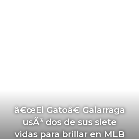
â€œEl Gatoâ€ Galarraga
usÃ³ dos de sus siete
vidas para brillar en MLB