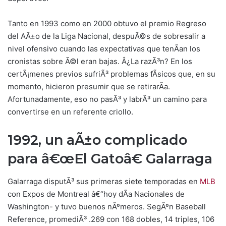
Tanto en 1993 como en 2000 obtuvo el premio Regreso
del AÃ±o de la Liga Nacional, despuÃ©s de sobresalir a
nivel ofensivo cuando las expectativas que tenÃ­an los
cronistas sobre Ã©l eran bajas. Â¿La razÃ³n? En los
certÃ¡menes previos sufriÃ³ problemas fÃ­sicos que, en su
momento, hicieron presumir que se retirarÃ­a.
Afortunadamente, eso no pasÃ³ y labrÃ³ un camino para
convertirse en un referente criollo.
1992, un aÃ±o complicado
para â€œEl Gatoâ€ Galarraga
Galarraga disputÃ³ sus primeras siete temporadas en
MLB
con Expos de Montreal â€“hoy dÃ­a Nacionales de
Washington- y tuvo buenos nÃºmeros. SegÃºn Baseball
Reference, promediÃ³ .269 con 168 dobles, 14 triples, 106