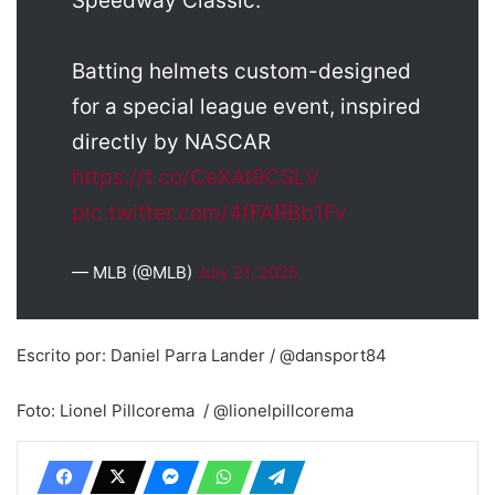
Speedway Classic:
Batting helmets custom-designed
for a special league event, inspired
directly by NASCAR
https://t.co/CeXAt9CSLV
pic.twitter.com/4fFARBb1Fv
— MLB (@MLB)
July 21, 2025
Escrito por: Daniel Parra Lander / @dansport84
Foto: Lionel Pillcorema / @lionelpillcorema