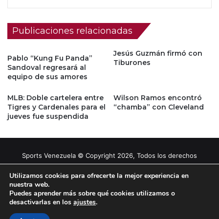
Publicaciones relacionadas
Jesús Guzmán firmó con
Pablo “Kung Fu Panda”
Tiburones
Sandoval regresará al
equipo de sus amores
MLB: Doble cartelera entre
Wilson Ramos encontró
Tigres y Cardenales para el
“chamba” con Cleveland
jueves fue suspendida
Sports Venezuela © Copyright 2026, Todos los derechos
reservados |
Tema gestionado por Caissa Agency
Utilizamos cookies para ofrecerte la mejor experiencia en
nuestra web.
Puedes aprender más sobre qué cookies utilizamos o
Facebook
X
YouTube
Instagram
desactivarlas en los
ajustes
.