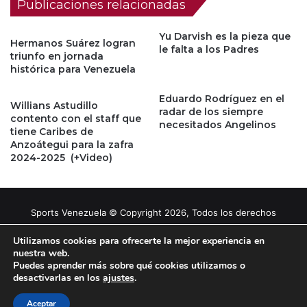
Publicaciones relacionadas
Yu Darvish es la pieza que
Hermanos Suárez logran
le falta a los Padres
triunfo en jornada
histórica para Venezuela
Eduardo Rodríguez en el
Willians Astudillo
radar de los siempre
contento con el staff que
necesitados Angelinos
tiene Caribes de
Anzoátegui para la zafra
2024-2025 (+Video)
Sports Venezuela © Copyright 2026, Todos los derechos
reservados |
Tema gestionado por Caissa Agency
Utilizamos cookies para ofrecerte la mejor experiencia en
nuestra web.
Puedes aprender más sobre qué cookies utilizamos o
Facebook
X
YouTube
Instagram
desactivarlas en los
ajustes
.
Aceptar