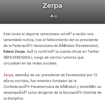
Zerpa
65
Este lunes el deporte venezolano volviÃ³ a recibir una
lamentable noticia, tras el fallecimiento del ex presidente
de la FederaciÃ³n Venezolana de BÃ©isbol (Fevebeisbol),
Edwin Zerpa
. AsÃ­ lo confirmÃ³ la cuenta oficial en Twitter
(@FEVEBEISBOL), luego de ciertos rumores que
circulaban en las redes sociales.
Zerpa
, ademÃ¡s de ser presidente de Fevebeisbol por 12
aÃ±os corridos, fue miembro fundador de la
ConfederaciÃ³n Panamericana de BÃ©isbol y tambiÃ©n se
desempeÃ±Ã³ como dirigente de la AsociaciÃ³n Distrital de
la disciplina.