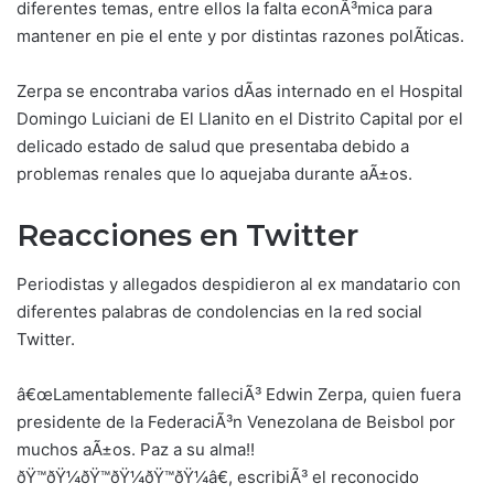
diferentes temas, entre ellos la falta econÃ³mica para
mantener en pie el ente y por distintas razones polÃ­ticas.
Zerpa se encontraba varios dÃ­as internado en el Hospital
Domingo Luiciani de El Llanito en el Distrito Capital por el
delicado estado de salud que presentaba debido a
problemas renales que lo aquejaba durante aÃ±os.
Reacciones en Twitter
Periodistas y allegados despidieron al ex mandatario con
diferentes palabras de condolencias en la red social
Twitter.
â€œLamentablemente falleciÃ³ Edwin Zerpa, quien fuera
presidente de la FederaciÃ³n Venezolana de Beisbol por
muchos aÃ±os. Paz a su alma!!
ðŸ™ðŸ¼ðŸ™ðŸ¼ðŸ™ðŸ¼â€, escribiÃ³ el reconocido