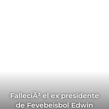
FalleciÃ³ el ex presidente
de Fevebeisbol Edwin