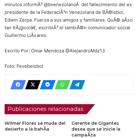
minutos informÃ³ @bvenezolanoÂ del fallecimiento del ex
presidente de la FederaciÃ³n Venezolana de BÃ©isbol,
Edwin Zerpa. Fuerza a sus amigos y familiares. QuÃ© aÃ±o
tan trÃ¡gico!â€, escribiÃ³ el tambiÃ©n comunicador social
Guillermo LiÃ±ares.
Escrito Por: Omar Mendoza @AlejandroMdz13
Foto: Fevebeisbol
Publicaciones relacionadas
Wilmer Flores se muda del
Gerente de Gigantes
desierto a la bahÃ­a
desea que se inicie la
campaÃ±a