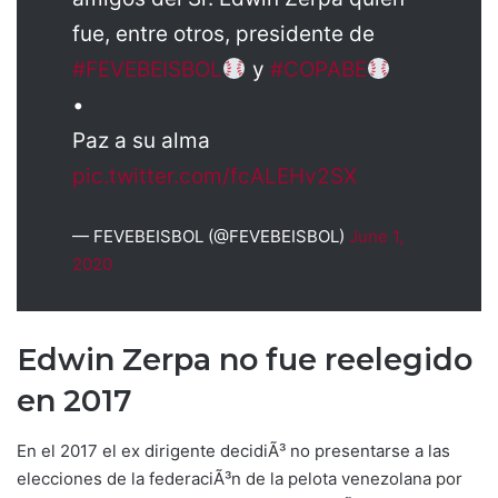
fue, entre otros, presidente de
#FEVEBEISBOL
y
#COPABE
•
Paz a su alma
pic.twitter.com/fcALEHv2SX
— FEVEBEISBOL (@FEVEBEISBOL)
June 1,
2020
Edwin Zerpa no fue reelegido
en 2017
En el 2017 el ex dirigente decidiÃ³ no presentarse a las
elecciones de la federaciÃ³n de la pelota venezolana por