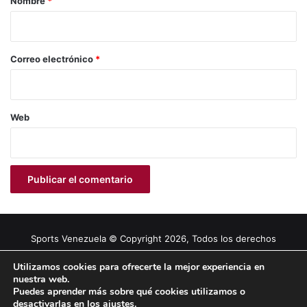
Nombre
*
i
o
*
Correo electrónico
*
Web
Sports Venezuela © Copyright 2026, Todos los derechos
reservados |
Tema gestionado por Caissa Agency
Utilizamos cookies para ofrecerte la mejor experiencia en
nuestra web.
Puedes aprender más sobre qué cookies utilizamos o
Facebook
X
YouTube
Instagram
desactivarlas en los
ajustes
.