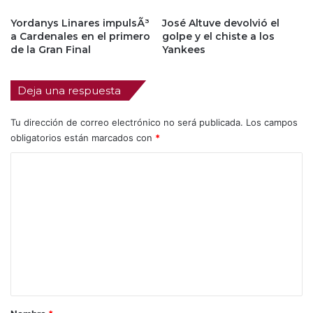
Yordanys Linares impulsÃ³
José Altuve devolvió el
a Cardenales en el primero
golpe y el chiste a los
de la Gran Final
Yankees
Deja una respuesta
Tu dirección de correo electrónico no será publicada.
Los campos
obligatorios están marcados con
*
C
o
m
e
n
t
a
r