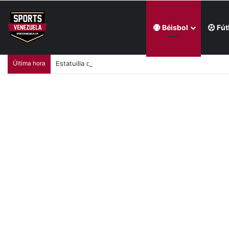
Béisbol
Fút
Última hora
Estatuilla del Premio Luis Aparicio estará en Coopers