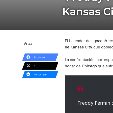
Kansas Ci
El bateador designado/re
44
de Kansas City
que dobleg
Facebook
La confrontación, correspo
hogar de
Chicago
que sufr
X
Messenger
Freddy Fermín 