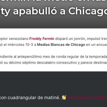
ty apabulló a Chicag
ceptor venezolano
Freddy Fermín
disparó un jonrón, impulsó tres
ó el miércoles 10-3 a
Medias Blancas de Chicago
en un encue
ndiente al antepenúltimo mes de ronda regular de la temporada
ió su décimo séptimo descalabro consecutivo y parece destinad
con cuadrangular de matiné.
pic.twitter.com/