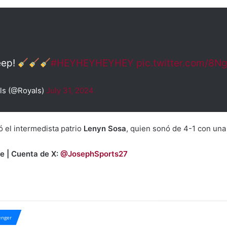
eep!
#HEYHEYHEYHEY
pic.twitter.com/8
ls (@Royals)
July 31, 2024
ó el intermedista patrio
Lenyn Sosa
, quien sonó de 4-1 con una
e | Cuenta de X:
@JosephSports27
nger