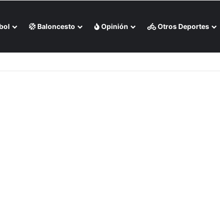
bol
Baloncesto
Opinión
Otros Deportes
town