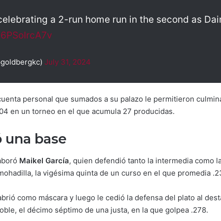
elebrating a 2-run home run in the second as Dairo
m/6PSoIrcA7v
@goldbergkc)
July 31, 2024
 cuenta personal que sumados a su palazo le permitieron culmin
04 en un torneo en el que acumula 27 producidas.
ó una base
aboró
Maikel García
, quien defendió tanto la intermedia como 
ohadilla, la vigésima quinta de un curso en el que promedia .2
 abrió como máscara y luego le cedió la defensa del plato al de
oble, el décimo séptimo de una justa, en la que golpea .278.