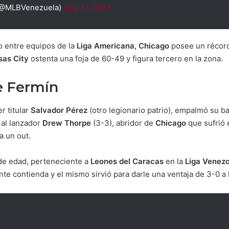
(@MLBVenezuela)
July 31, 2024
o entre equipos de la
Liga Americana, Chicago
posee un récord
sas City
ostenta una foja de 60-49 y figura tercero en la zona.
e Fermín
r titular
Salvador Pérez
(otro legionario patrio), empalmó su
a al lanzador
Drew Thorpe
(3-3), abridor de
Chicago
que sufrió 
a un out.
 de edad, perteneciente a
Leones del Caracas
en la
Liga Venezo
nte contienda y el mismo sirvió para darle una ventaja de 3-0 a