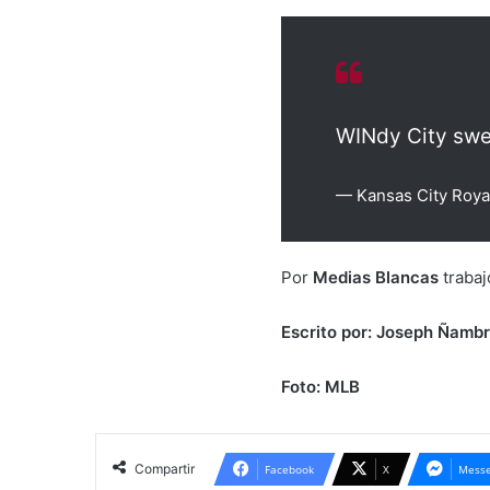
WINdy City sw
— Kansas City Roya
Por
Medias Blancas
trabaj
Escrito por: Joseph Ñambr
Foto: MLB
Compartir
Facebook
X
Messe