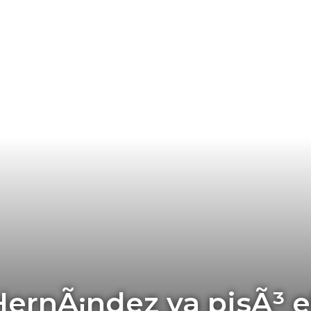
ernÃ¡ndez ya pisÃ³ e