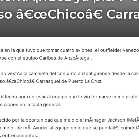
so â€œChicoâ€ Carr
­a en la que tuvo que tomar cuatro aviones, el outfielder venez
se con el equipo Caribes de AnzoÃ¡tegui.
 no vestÃ­a la camiseta del conjunto anzoatiguense desde la ca
onso â€œChicoâ€ Carrasquel de Puerto La Cruz.
tisfecho por regresar al equipo que lo vio formarse como profes
iciones en la tabla general.
cido por la oportunidad que me dio el mÃ¡nager Jackson (MelÃ­
o mejor de mÃ­. Ayudar al equipo en lo que se puedaâ€, comen
us entrenamientos.