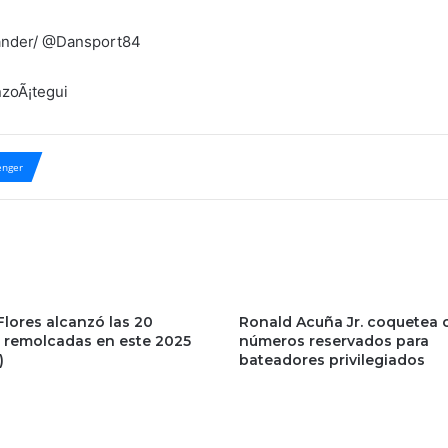
 Lander/ @Dansport84
nzoÃ¡tegui
nger
Flores alcanzó las 20
Ronald Acuña Jr. coquetea 
s remolcadas en este 2025
números reservados para
)
bateadores privilegiados