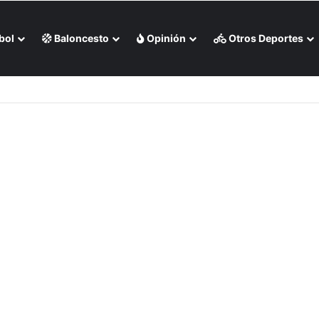
bol
Baloncesto
Opinión
Otros Deportes
o de Medias Rojas de Boston (+Video)