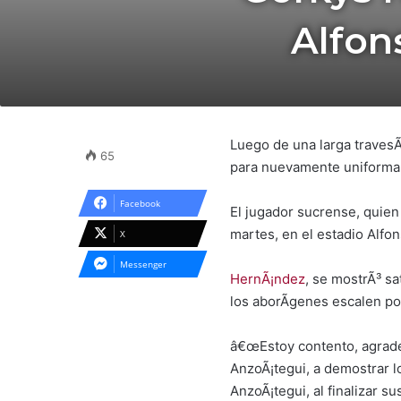
Alfon
Luego de una larga travesÃ
65
para nuevamente uniformar
Facebook
El jugador sucrense, quien
martes, en el estadio Alf
X
Messenger
HernÃ¡ndez
, se mostrÃ³ sa
los aborÃ­genes escalen pos
â€œEstoy contento, agrade
AnzoÃ¡tegui, a demostrar l
AnzoÃ¡tegui, al finalizar s