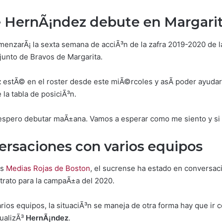
e HernÃ¡ndez debute en Margari
menzarÃ¡ la sexta semana de acciÃ³n de la zafra 2019-2020 de 
junto de Bravos de Margarita.
z
estÃ© en el roster desde este miÃ©rcoles y asÃ­ poder ayudar 
e la tabla de posiciÃ³n.
espero debutar maÃ±ana. Vamos a esperar como me siento y si to
ersaciones con varios equipos
os
Medias Rojas de Boston
, el sucrense ha estado en conversac
ntrato para la campaÃ±a del 2020.
os equipos, la situaciÃ³n se maneja de otra forma hay que ir 
ualizÃ³
HernÃ¡ndez
.