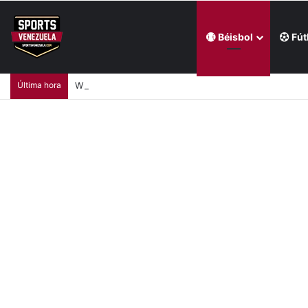
Béisbol
Fút
Última hora
Wilyer Abreu tuvo una jornada productiva en triunf