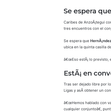
Se espera qu
Caribes de AnzoÃ¡tegui co
tres encuentros con el con
Se espera que
HernÃ¡nde
ubica en la quinta casilla d
â€œEso estÃ¡ lo previsto, 
EstÃ¡ en conv
Tras ser dejado libre por l
Ligas y asÃ­ obtener un co
â€œHemos hablado con vari
cualquier conjuntoâ€, punt