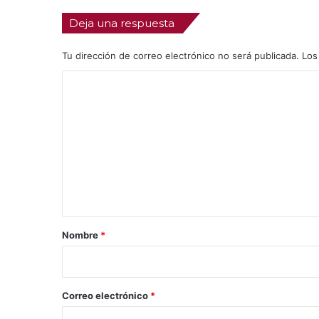
Deja una respuesta
Tu dirección de correo electrónico no será publicada.
Los
C
o
m
e
n
t
a
r
Nombre
*
i
o
*
Correo electrónico
*