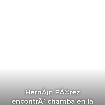
HernÃ¡n PÃ©rez
encontrÃ³ chamba en la