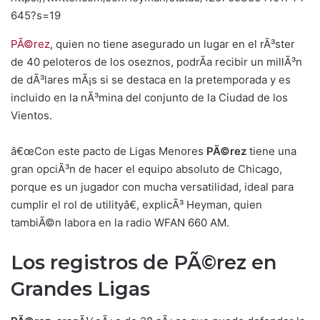
645?s=19
PÃ©rez
, quien no tiene asegurado un lugar en el rÃ³ster
de 40 peloteros de los oseznos, podrÃ­a recibir un millÃ³n
de dÃ³lares mÃ¡s si se destaca en la pretemporada y es
incluido en la nÃ³mina del conjunto de la Ciudad de los
Vientos.
â€œCon este pacto de Ligas Menores
PÃ©rez
tiene una
gran opciÃ³n de hacer el equipo absoluto de Chicago,
porque es un jugador con mucha versatilidad, ideal para
cumplir el rol de utilityâ€, explicÃ³ Heyman, quien
tambiÃ©n labora en la radio WFAN 660 AM.
Los registros de PÃ©rez en
Grandes Ligas