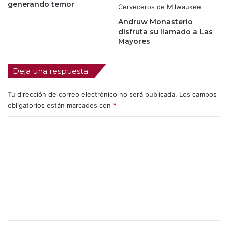
generando temor
Andruw Monasterio
disfruta su llamado a Las
Mayores
Deja una respuesta
Tu dirección de correo electrónico no será publicada.
Los campos
obligatorios están marcados con
*
C
o
m
e
n
t
a