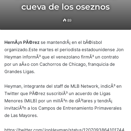
cueva de los oseznos
89
HernÃ¡n PÃ©rez
se mantendrÃ¡ en el bÃ©isbol
organizado.Este martes el periodista estadounidense Jon
Heyman informÃ³ que el venezolano firmÃ³ un contrato
por un aÃ±o con Cachorros de Chicago, franquicia de
Grandes Ligas.
Heyman, integrante del staff de MLB Network, indicÃ³ en
Twitter que PÃ©rez suscribiÃ³ un acuerdo de Ligas
Menores (MiLB) por un millÃ³n de dÃ³lares y tendrÃ¡
invitaciÃ³n a los Campos de Entrenamiento Primaverales
de Las Mayores.
https://twitter.com/JonHeyman/status/1207093864101744