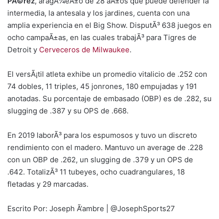
PÃ©rez
, aragÃ¼eÃ±o de 28 aÃ±os que puede defender la
intermedia, la antesala y los jardines, cuenta con una
amplia experiencia en el Big Show. DisputÃ³ 638 juegos en
ocho campaÃ±as, en las cuales trabajÃ³ para Tigres de
Detroit y
Cerveceros de Milwaukee
.
El versÃ¡til atleta exhibe un promedio vitalicio de .252 con
74 dobles, 11 triples, 45 jonrones, 180 empujadas y 191
anotadas. Su porcentaje de embasado (OBP) es de .282, su
slugging de .387 y su OPS de .668.
En 2019 laborÃ³ para los espumosos y tuvo un discreto
rendimiento con el madero. Mantuvo un average de .228
con un OBP de .262, un slugging de .379 y un OPS de
.642. TotalizÃ³ 11 tubeyes, ocho cuadrangulares, 18
fletadas y 29 marcadas.
Escrito Por: Joseph Ã‘ambre | @JosephSports27