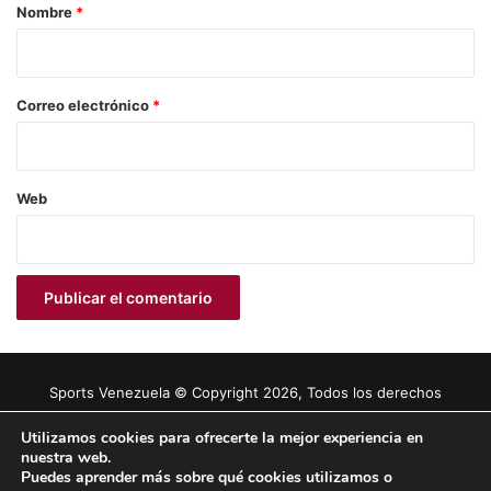
r
Nombre
*
i
o
*
Correo electrónico
*
Web
Sports Venezuela © Copyright 2026, Todos los derechos
reservados |
Tema gestionado por Caissa Agency
Utilizamos cookies para ofrecerte la mejor experiencia en
nuestra web.
Puedes aprender más sobre qué cookies utilizamos o
Facebook
X
YouTube
Instagram