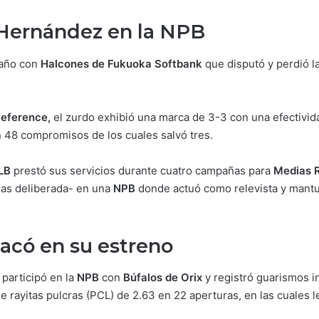
Hernández en la NPB
año con
Halcones de Fukuoka Softbank
que disputó y perdió l
Reference,
el zurdo exhibió una marca de 3-3 con una efectivida
n 48 compromisos de los cuales salvó tres.
LB
prestó sus servicios durante cuatro campañas para
Medias R
las deliberada- en una
NPB
donde actuó como relevista y mantuv
acó en su estreno
 participó en la
NPB
con
Búfalos de Orix
y registró guarismos i
 rayitas pulcras (PCL) de 2.63 en 22 aperturas, en las cuales l