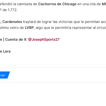
efendió la camiseta de
Cachorros de Chicago
en una cita de
M
P de 1.772.
, Cardenales
traytará de lograr las victorias que le permitan ac
éptimo cetro de
LVBP
, algo que le permitiría representar al circu
e | Cuenta de X:
@JosephSports27
e Lara
nger