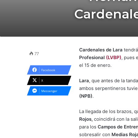
Cardenale
Cardenales de Lara
tendrá 
77
Profesional
(LVBP)
, pues 
el 15 de enero.
Facebook
Lara
, que antes de la tand
X
ambos serpentineros tuvie
Messenger
(NPB)
.
La llegada de los brazos, 
Rojos,
coincidirá con la sal
para los
Campos de Entre
sobresalir con
Medias Roj