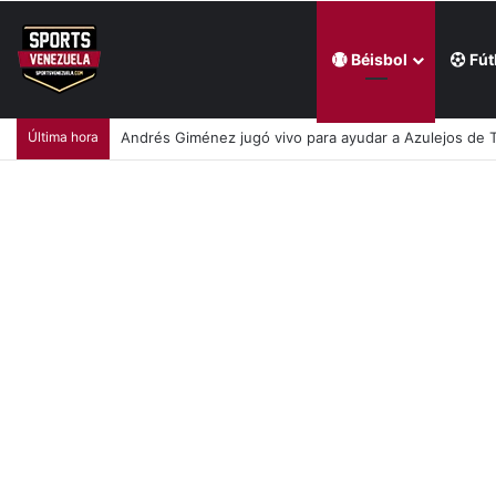
Béisbol
Fút
Última hora
William Contreras comandó victoria de Cerveceros de