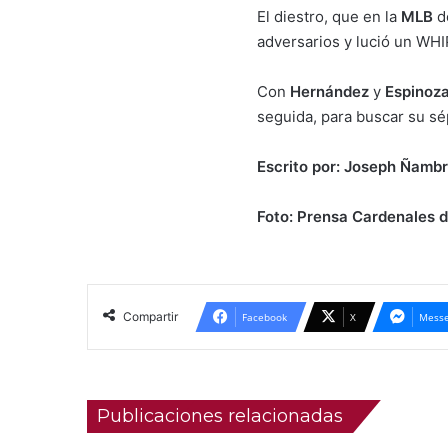
El diestro, que en la
MLB
d
adversarios y lució un WHI
Con
Hernández
y
Espinoza
seguida, para buscar su s
Escrito por: Joseph Ñambr
Foto: Prensa Cardenales d
Compartir
Facebook
X
Messe
Publicaciones relacionadas