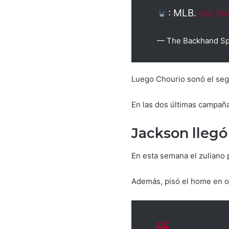
: MLB.
pic.tw
— The Backhand Sp
Luego Chourio sonó el seg
En las dos últimas campañ
Jackson llegó
En esta semana el zuliano p
Además, pisó el home en oc