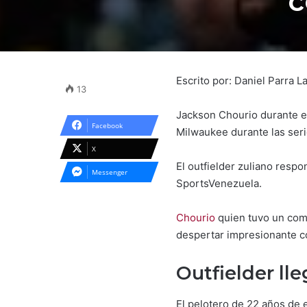
c
Escrito por: Daniel Parra 
13
Jackson Chourio durante el
Facebook
Milwaukee durante las ser
X
El outfielder zuliano resp
Messenger
SportsVenezuela.
Chourio
quien tuvo un com
despertar impresionante c
Outfielder ll
El pelotero de 22 años de 