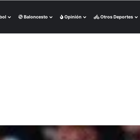
bol
Baloncesto
Opinión
Otros Deportes
 liga chilena