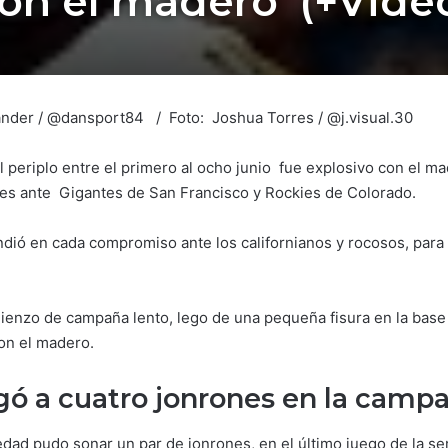
on el madero (+Vide
Lander / @dansport84 / Foto: Joshua Torres / @j.visual.30
 periplo entre el primero al ocho junio fue explosivo con el 
ies ante Gigantes de San Francisco y Rockies de Colorado.
ondió en cada compromiso ante los californianos y rocosos, para
ienzo de campaña lento, lego de una pequeña fisura en la base
on el madero.
egó a cuatro jonrones en la camp
edad pudo sonar un par de jonrones, en el último juego de la s