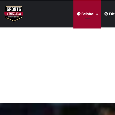
Béisbol
Fút
Última hora
Mijares le ganó la pulseada a Milano en la jornada de la