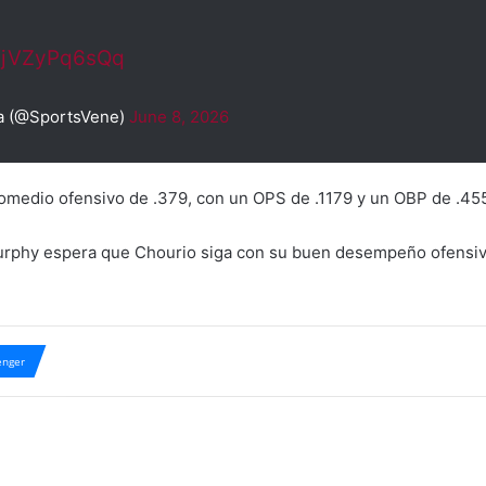
m/jVZyPq6sQq
a (@SportsVene)
June 8, 2026
omedio ofensivo de .379, con un OPS de .1179 y un OBP de .45
Murphy espera que Chourio siga con su buen desempeño ofensivo,
.
nger