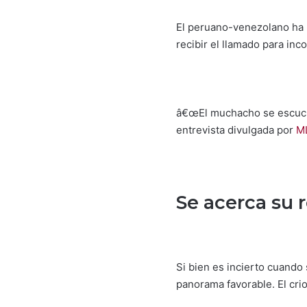
El peruano-venezolano ha 
recibir el llamado para in
â€œEl muchacho se escucha
entrevista divulgada por
M
Se acerca su 
Si bien es incierto cuando
panorama favorable. El cri