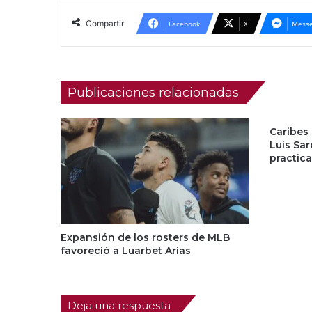
Compartir
Facebook
X
Messe
Publicaciones relacionadas
Caribes
Luis Sa
practica
Expansión de los rosters de MLB
favoreció a Luarbet Arias
Deja una respuesta