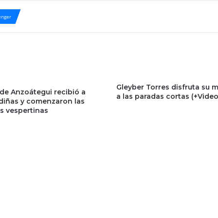
nger
Gleyber Torres disfruta su
 de Anzoátegui recibió a
a las paradas cortas (+Video
rdiñas y comenzaron las
s vespertinas