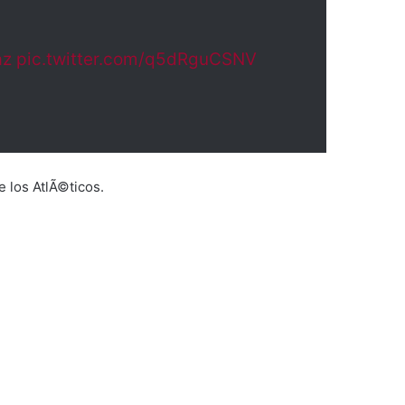
az
pic.twitter.com/q5dRguCSNV
e los AtlÃ©ticos.