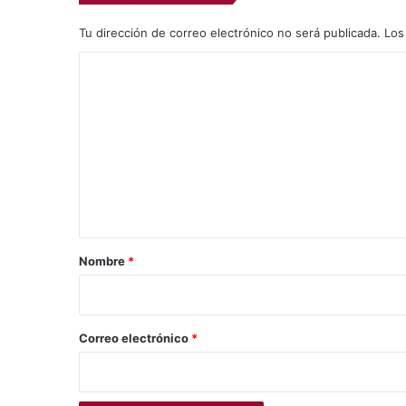
Tu dirección de correo electrónico no será publicada.
Los
C
o
m
e
n
t
a
r
Nombre
*
i
o
*
Correo electrónico
*