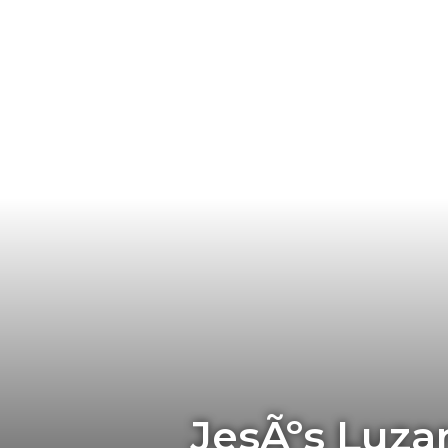
JesÃºs Luza