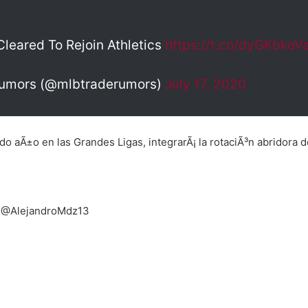
leared To Rejoin Athletics
https://t.co/dyGKbkoV
umors (@mlbtraderumors)
July 17, 2020
o aÃ±o en las Grandes Ligas, integrarÃ¡ la rotaciÃ³n abridora d
a @AlejandroMdz13