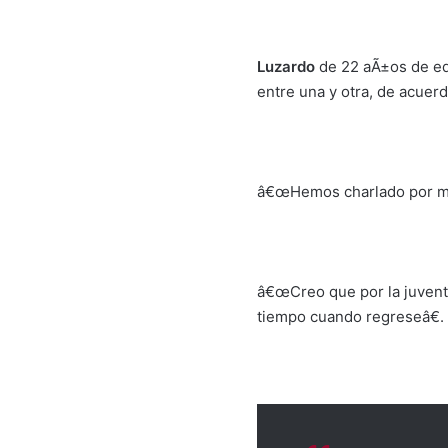
Luzardo
de 22 aÃ±os de ed
entre una y otra, de acuer
â€œHemos charlado por men
â€œCreo que por la juvent
tiempo cuando regreseâ€.