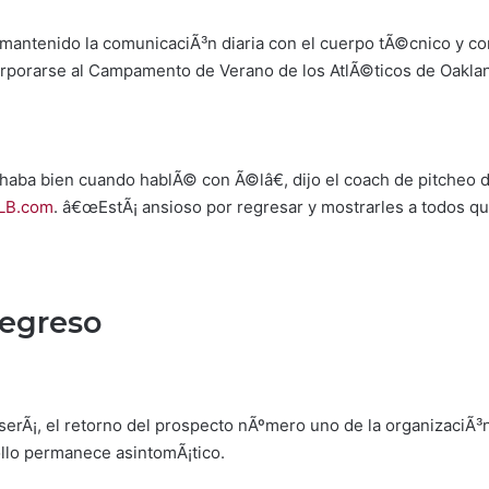
mantenido la comunicaciÃ³n diaria con el cuerpo tÃ©cnico y c
corporarse al Campamento de Verano de los AtlÃ©ticos de Oakla
ba bien cuando hablÃ© con Ã©lâ€, dijo el coach de pitcheo d
LB.com
. â€œEstÃ¡ ansioso por regresar y mostrarles a todos 
regreso
 serÃ¡, el retorno del prospecto nÃºmero uno de la organizaciÃ
ollo permanece asintomÃ¡tico.