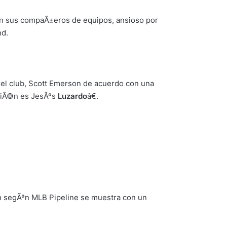
on sus compaÃ±eros de equipos, ansioso por
nd.
el club, Scott Emerson de acuerdo con una
quiÃ©n es JesÃºs
Luzardo
â€.
³n segÃºn MLB Pipeline se muestra con un