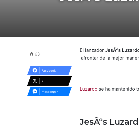
El lanzador
JesÃºs Luzard
63
afrontar de la mejor mane
Facebook
X
Luzardo
se ha mantenido tr
Messenger
JesÃºs Luzard