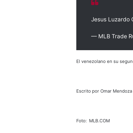
Jesus Luzardo C
— MLB Trade R
El venezolano en su segund
Escrito por Omar Mendoz
Foto: MLB.COM