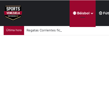
Béisbol
Fút
Última hora
Regatas Corrientes ficha al venezolano Elián Centeno