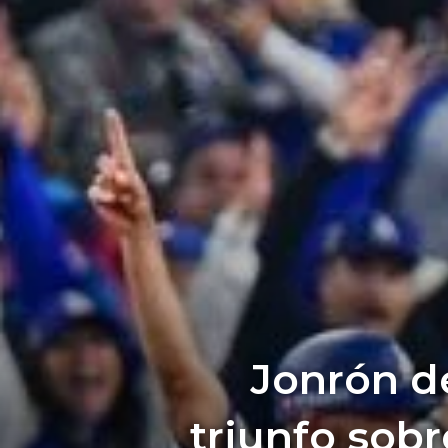
Jonrón d
triunfo sob