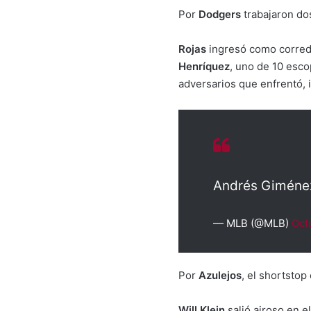
Por
Dodgers
trabajaron do
Rojas
ingresó como corre
Henríquez
, uno de 10 esco
adversarios que enfrentó, i
Andrés Giménez
— MLB (@MLB)
Oct
Por
Azulejos
, el shortstop 
Will Klein
salió airoso en e