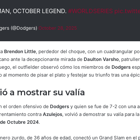
MAN, OCTOBER LEGEND.
#WORLDSERIES
pic.twit
gers (@Dodgers)
October 28, 2025
ta
Brendon Little
, perdedor del choque, con un cuadrangular por
cano ante la decepcionante mirada de
Daulton Varsho
, patrulle
Luego, el outfielder observó cómo los miembros de
Dodgers
espe
o al momento de pisar el plato y festejar su triunfo tras una épic
ó a mostrar su valía
en el orden ofensivo de
Dodgers
y quien se fue de 7-2 con una a
frentamiento contra
Azulejos
, volvió a demostrar su valía para l
 de Octubre 2024
.
onero zurdo, de 36 años de edad, conectó un Grand Slam en el p