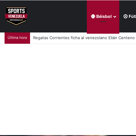
Béisbol
Fút
Última hora
Regatas Corrientes ficha al venezolano Elián Centeno