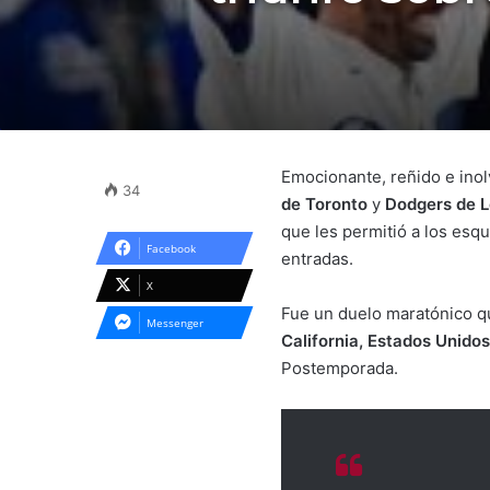
Emocionante, reñido e inolv
34
de Toronto
y
Dodgers de L
que les permitió a los esq
Facebook
entradas.
X
Fue un duelo maratónico qu
Messenger
California, Estados Unidos
Postemporada.