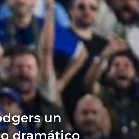
odgers un
go dramático