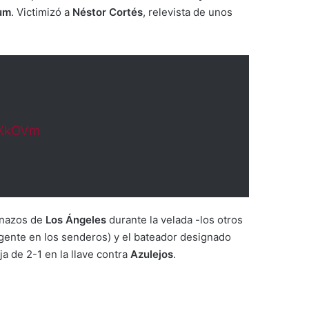
um
. Victimizó a
Néstor Cortés
, relevista de unos
eXkOVm
inazos de
Los Ángeles
durante la velada -los otros
gente en los senderos) y el bateador designado
a de 2-1 en la llave contra
Azulejos
.