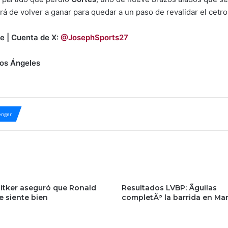
rá de volver a ganar para quedar a un paso de revalidar el cetro
e | Cuenta de X:
@JosephSports27
Los Ángeles
nger
nitker aseguró que Ronald
Resultados LVBP: Ãguilas
e siente bien
completÃ³ la barrida en Ma