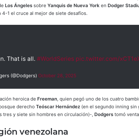
 de
Los Ángeles
sobre
Yanquis de Nueva York
en
Dodger Stadi
-1 el cruce al mejor de siete desafíos.
. That is all.
#WorldSeries
pic.twitter.com/xCT1
gers (@Dodgers)
October 28, 2025
uación heroica de
Freeman
, quien pegó uno de los cuatro bamb
abosque derecho
Teóscar Hernández
(en el segundo inning sin 
s tres y siete sin hombres en circulación)-,
Dodgers
tomó ventaj
egión venezolana