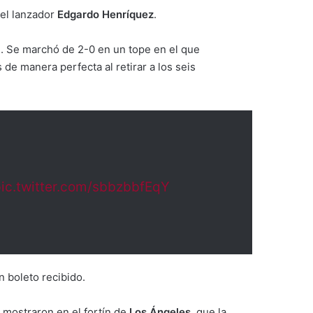
el lanzador
Edgardo Henríquez
.
. Se marchó de 2-0 en un tope en el que
de manera perfecta al retirar a los seis
ic.twitter.com/sbbzbbfEqY
 boleto recibido.
 mostraron en el fortín de
Los Ángeles
, que la