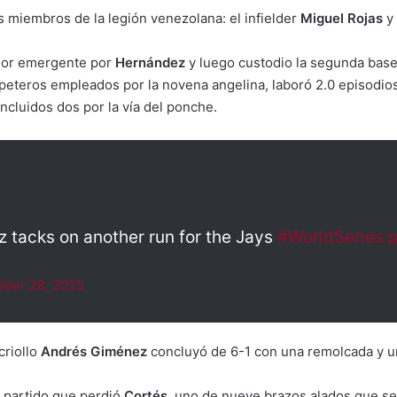
s miembros de la legión venezolana: el infielder
Miguel Rojas
y 
dor emergente por
Hernández
y luego custodio la segunda base
peteros empleados por la novena angelina, laboró 2.0 episodios 
ncluidos dos por la vía del ponche.
 tacks on another run for the Jays
#WorldSeries
p
ober 28, 2025
criollo
Andrés Giménez
concluyó de 6-1 con una remolcada y un
l partido que perdió
Cortés
, uno de nueve brazos alados que se