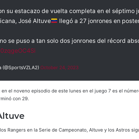
n su estacazo de vuelta completa en el séptimo 
icana, José Altuve
llegó a 27 jonrones en post
ano se puso a tan solo dos jonrones del récord a
m/0zqgeOC4Si
a (@SportsVZLA2)
October 24, 2023
c en el noveno episodio de este lunes en el juego 7 es el núme
rminó con 29.
Altuve
e los Rangers en la Serie de Campeonato, Altuve y los Astros s