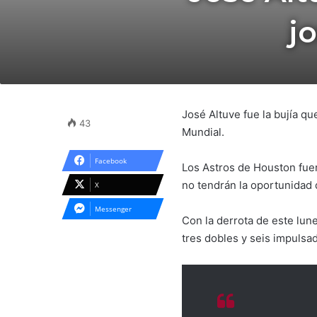
j
José Altuve fue la bujía q
43
Mundial.
Facebook
Los Astros de Houston fu
no tendrán la oportunidad 
X
Messenger
Con la derrota de este lun
tres dobles y seis impulsad