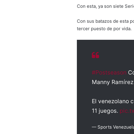
Con esta, ya son siete Ser
Con sus batazos de esta po
tercer puesto de por vida.
#Postseason
Co
Manny Ramírez 
El venezolano c
11 juegos.
pic.t
— Sports Venezuel