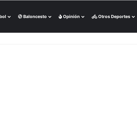
bol
Baloncesto
Opinión
Otros Deportes
 liga chilena