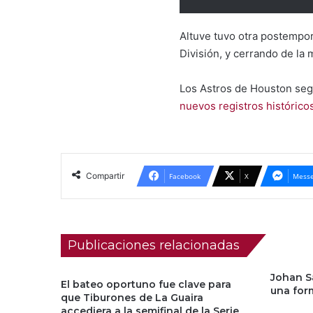
Altuve tuvo otra postempor
División, y cerrando de la
Los Astros de Houston seg
nuevos registros histórico
Compartir
Facebook
X
Messe
Publicaciones relacionadas
Johan S
El bateo oportuno fue clave para
una for
que Tiburones de La Guaira
accediera a la semifinal de la Serie