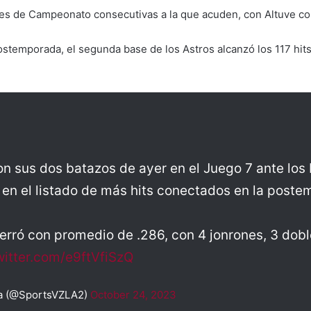
ies de Campeonato consecutivas a la que acuden, con Altuve co
stemporada, el segunda base de los Astros alcanzó los 117 hit
n sus dos batazos de ayer en el Juego 7 ante los 
en el listado de más hits conectados en la poste
erró con promedio de .286, con 4 jonrones, 3 dob
witter.com/e9ftVfiSzQ
a (@SportsVZLA2)
October 24, 2023