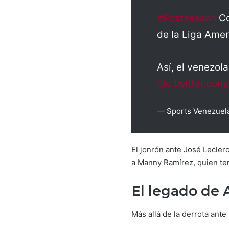
#Postseason
Co
de la Liga Amer
Así, el venezol
pic.twitter.co
— Sports Venezuel
El jonrón ante José Lecler
a Manny Ramírez, quien te
El legado de 
Más allá de la derrota ant