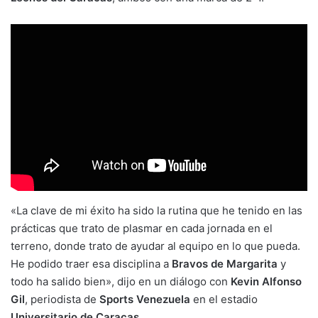
«La clave de mi éxito ha sido la rutina que he tenido en las
prácticas que trato de plasmar en cada jornada en el
terreno, donde trato de ayudar al equipo en lo que pueda.
He podido traer esa disciplina a
Bravos de Margarita
y
todo ha salido bien», dijo en un diálogo con
Kevin Alfonso
Gil
, periodista de
Sports Venezuela
en el estadio
Universitario de Caracas
.