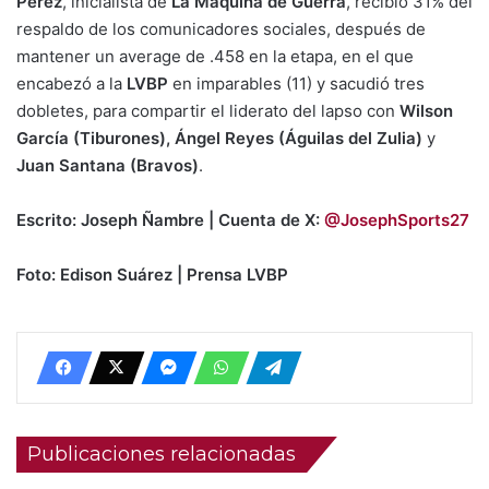
Pérez
, inicialista de
La Máquina de Guerra
, recibió 31% del
respaldo de los comunicadores sociales, después de
mantener un average de .458 en la etapa, en el que
encabezó a la
LVBP
en imparables (11) y sacudió tres
dobletes, para compartir el liderato del lapso con
Wilson
García (Tiburones), Ángel Reyes (Águilas del Zulia)
y
Juan Santana (Bravos)
.
Escrito: Joseph Ñambre | Cuenta de X:
@JosephSports27
Foto: Edison Suárez | Prensa LVBP
Publicaciones relacionadas