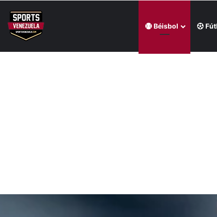
Béisbol
Fút
Última hora
Regatas Corrientes ficha al venezolano Elián Centeno