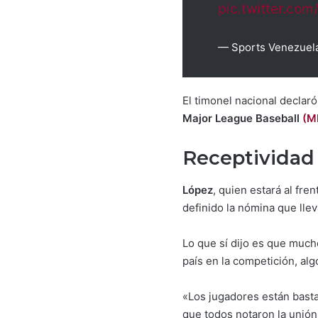
pic.twitter.co
— Sports Venezuel
El timonel nacional declaró
Major League Baseball
(M
Receptividad 
López
, quien estará al fre
definido la nómina que lle
Lo que sí dijo es que mucho
país en la competición, algo 
«Los jugadores están basta
que todos notaron la unió