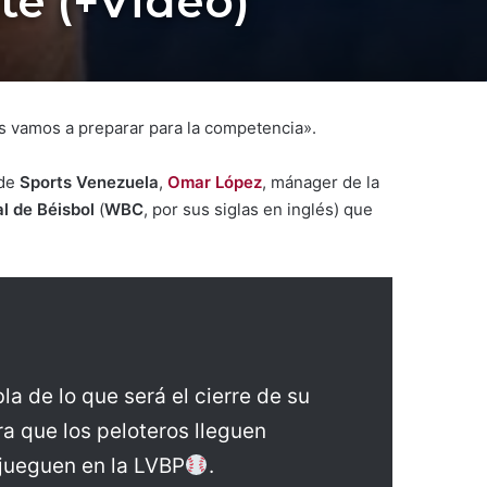
e (+Video)
 vamos a preparar para la competencia».
 de
Sports Venezuela
,
Omar López
, mánager de la
l de Béisbol
(
WBC
, por sus siglas en inglés) que
a de lo que será el cierre de su
ara que los peloteros lleguen
 jueguen en la LVBP
.