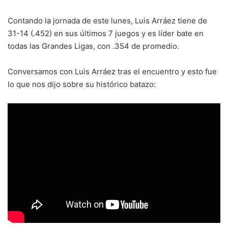
Contando la jornada de este lunes, Luis Arráez tiene de
31-14 (.452) en sus últimos 7 juegos y es líder bate en
todas las Grandes Ligas, con .354 de promedio.
Conversamos con Luis Arráez tras el encuentro y esto fue
lo que nos dijo sobre su histórico batazo: