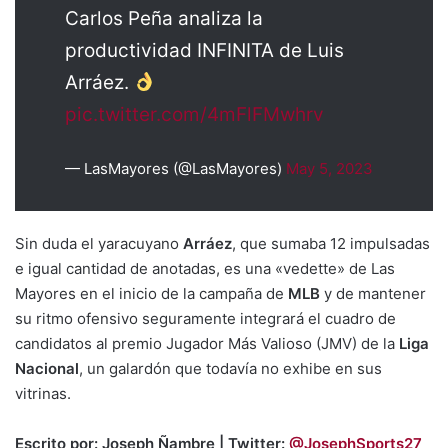
Carlos Peña analiza la
productividad INFINITA de Luis
Arráez.
pic.twitter.com/4mFlFMwhrv
— LasMayores (@LasMayores)
May 5, 2023
Sin duda el yaracuyano
Arráez
, que sumaba 12 impulsadas
e igual cantidad de anotadas, es una «vedette» de Las
Mayores en el inicio de la campaña de
MLB
y de mantener
su ritmo ofensivo seguramente integrará el cuadro de
candidatos al premio Jugador Más Valioso (JMV) de la
Liga
Nacional
, un galardón que todavía no exhibe en sus
vitrinas.
Escrito por: Joseph Ñambre | Twitter:
@JosephSports27