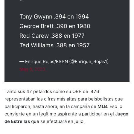
Tony Gwynn .394 en 1994
George Brett .390 en 1980
Rod Carew .388 en 1977
Ted Williams .388 en 1957
— Enrique Rojas/ESPN (@Enrique_Rojas1)
May 8, 2023
Tanto sus 47 petardos como su OBP de .476
representaban las cifras más altas para beisbolistas que
participaron, hasta ahora, en la campaña de
MLB
. Eso lo
convierte en un legítimo aspirante a participar en el
Juego
de Estrellas
que se efectuará en julio.