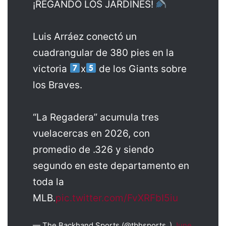
¡REGANDO LOS JARDÍNES!
Luis Arráez conectó un
cuadrangular de 380 pies en la
victoria
x
de los Giants sobre
los Braves.
“La Regadera” acumula tres
vuelacercas en 2026, con
promedio de .326 y siendo
segundo en este departamento en
toda la
MLB.
pic.twitter.com/FvXRFbI5iu
— The Backhand Sports (@tbhsports_)
June