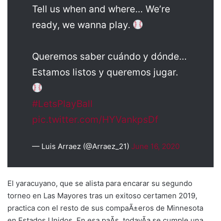
Tell us when and where… We’re
ready, we wanna play.
⁣
Queremos saber cuándo y dónde…
Estamos listos y queremos jugar.
#LetsPlayBall
pic.twitter.com/HYVankpsDf
— Luis Arraez (@Arraez_21)
June 16, 2020
El yaracuyano, que se alista para encarar su segundo
torneo en Las Mayores tras un exitoso certamen 2019,
practica con el resto de sus compaÃ±eros de Minnesota
en Estados Unidos. En esa paÃ­s, todavÃ­a se cumple una