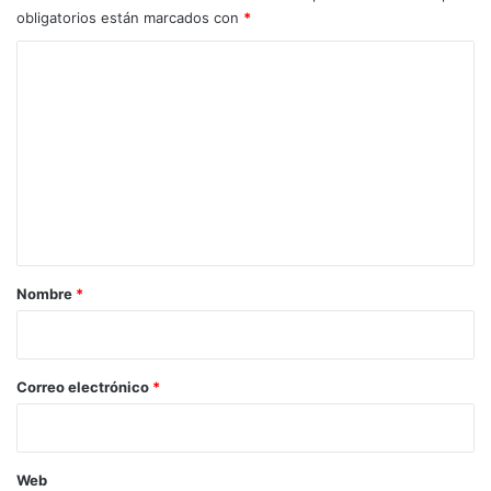
obligatorios están marcados con
*
C
o
m
e
n
t
a
r
Nombre
*
i
o
*
Correo electrónico
*
Web