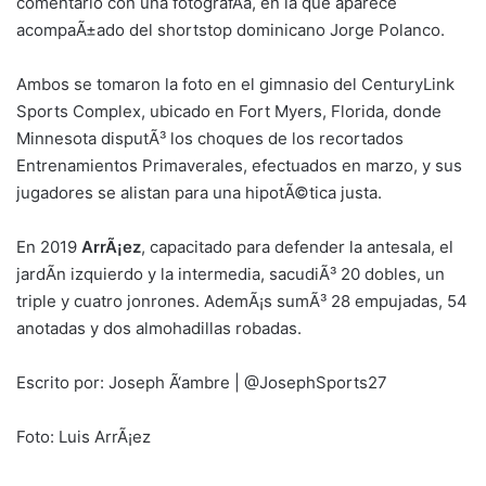
comentario con una fotografÃ­a, en la que aparece
acompaÃ±ado del shortstop dominicano Jorge Polanco.
Ambos se tomaron la foto en el gimnasio del CenturyLink
Sports Complex, ubicado en Fort Myers, Florida, donde
Minnesota disputÃ³ los choques de los recortados
Entrenamientos Primaverales, efectuados en marzo, y sus
jugadores se alistan para una hipotÃ©tica justa.
En 2019
ArrÃ¡ez
, capacitado para defender la antesala, el
jardÃ­n izquierdo y la intermedia, sacudiÃ³ 20 dobles, un
triple y cuatro jonrones. AdemÃ¡s sumÃ³ 28 empujadas, 54
anotadas y dos almohadillas robadas.
Escrito por: Joseph Ã‘ambre | @JosephSports27
Foto: Luis ArrÃ¡ez