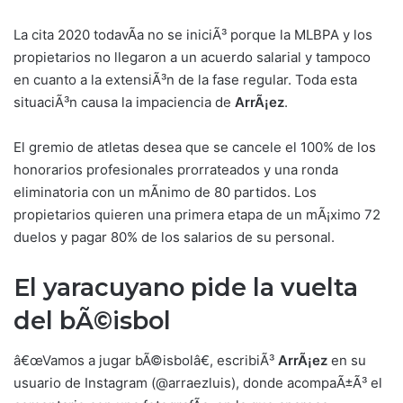
La cita 2020 todavÃ­a no se iniciÃ³ porque la MLBPA y los
propietarios no llegaron a un acuerdo salarial y tampoco
en cuanto a la extensiÃ³n de la fase regular. Toda esta
situaciÃ³n causa la impaciencia de
ArrÃ¡ez
.
El gremio de atletas desea que se cancele el 100% de los
honorarios profesionales prorrateados y una ronda
eliminatoria con un mÃ­nimo de 80 partidos. Los
propietarios quieren una primera etapa de un mÃ¡ximo 72
duelos y pagar 80% de los salarios de su personal.
El yaracuyano pide la vuelta
del bÃ©isbol
â€œVamos a jugar bÃ©isbolâ€, escribiÃ³
ArrÃ¡ez
en su
usuario de Instagram (@arraezluis), donde acompaÃ±Ã³ el