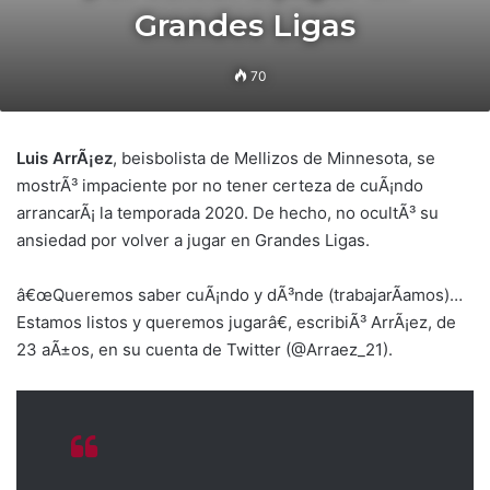
Grandes Ligas
70
Luis ArrÃ¡ez
, beisbolista de Mellizos de Minnesota, se
mostrÃ³ impaciente por no tener certeza de cuÃ¡ndo
arrancarÃ¡ la temporada 2020. De hecho, no ocultÃ³ su
ansiedad por volver a jugar en Grandes Ligas.
â€œQueremos saber cuÃ¡ndo y dÃ³nde (trabajarÃ­amos)…
Estamos listos y queremos jugarâ€, escribiÃ³ ArrÃ¡ez, de
23 aÃ±os, en su cuenta de Twitter (@Arraez_21).