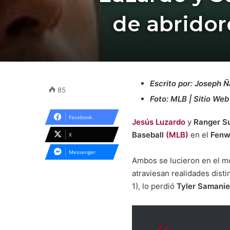
de abridor
Escrito por: Joseph 
85
Foto: MLB | Sitio Web
Facebook
Jesús Luzardo
y
Ranger S
Baseball
(MLB)
en el
Fenw
X
Messenger
Ambos se lucieron en el mo
atraviesan realidades dist
1), lo perdió
Tyler Samani