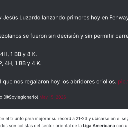
y Jesús Luzardo lanzando primores hoy en Fenwa
zolanos se fueron sin decisión y sin permitir carr
 4H, 1 BB y 8 K.
P, 4H, 1 BB y 4 K.
 que nos regalaron hoy los abridores criollos.
pic
io (@Soylegionario)
May 15, 2026
 el triunfo para mejorar su récord a 21-23 y ubicarse en el se
dos son colistas del sector oriental de la
Liga Americana
con un