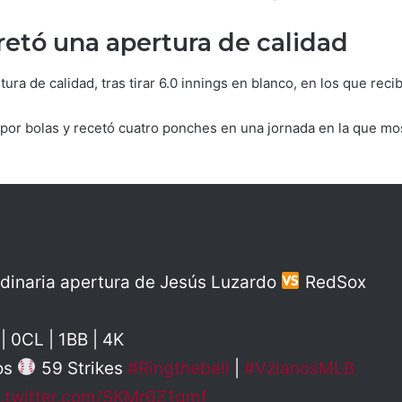
etó una apertura de calidad
ra de calidad, tras tirar 6.0 innings en blanco, en los que reci
 por bolas y recetó cuatro ponches en una jornada en la que mo
rdinaria apertura de Jesús Luzardo
RedSox
| 0CL | 1BB | 4K
os
59 Strikes
#Ringthebell
|
#VzlanosMLB
c.twitter.com/SKMr6Z1gmf