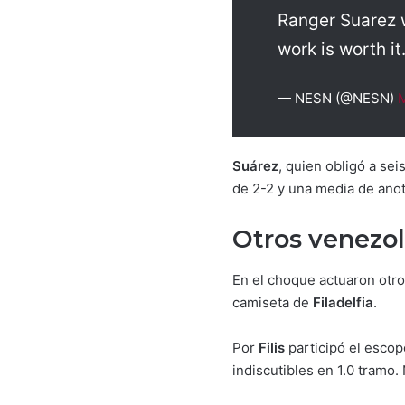
Ranger Suarez 
work is worth 
— NESN (@NESN)
M
Suárez
, quien obligó a se
de 2-2 y una media de anot
Otros venezol
En el choque actuaron otros
camiseta de
Filadelfia
.
Por
Filis
participó el esco
indiscutibles en 1.0 tramo