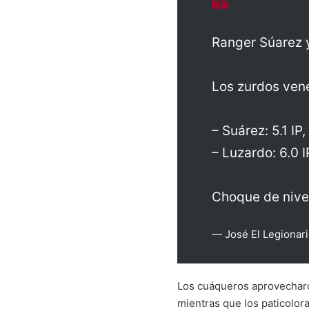
Ranger Súarez 
Los zurdos vene
– Suárez: 5.1 IP,
– Luzardo: 6.0 I
Choque de nivel
— José El Legionar
Los cuáqueros aprovecharon
mientras que los paticolora