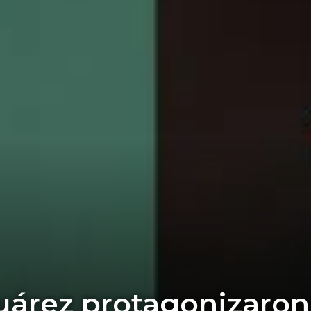
uárez protagonizaron 