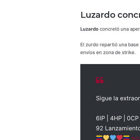
Luzardo concr
Luzardo
concretó una apertu
El zurdo repartió una base
envíos en zona de strike.
Sigue la extrao
6IP | 4HP | 0CP 
92 Lanzamient
pi