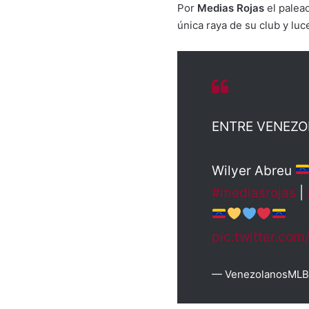
Por
Medias Rojas
el palea
única raya de su club y luc
ENTRE VENEZ
Wilyer Abreu
#mediasrojas
|
pic.twitter.com/
— VenezolanosMLB