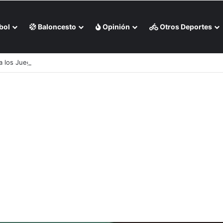
bol
Baloncesto
Opinión
Otros Deportes
ra los Juegos CAC de 2030