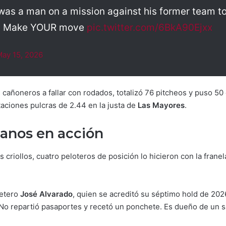
was a man on a mission against his former team t
it. Make YOUR move
pic.twitter.com/6BkA90Ejxx
ay 15, 2026
is cañoneros a fallar con rodados, totalizó 76 pitcheos y puso 5
aciones pulcras de 2.44 en la justa de
Las Mayores
.
anos en acción
 criollos, cuatro peloteros de posición lo hicieron con la frane
petero
José Alvarado
, quien se acreditó su séptimo hold de 202
. No repartió pasaportes y recetó un ponchete. Es dueño de un s