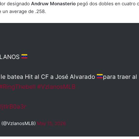
dor designado
Andruw Monasterio
pegó dos dobles en cuatro ch
e un average de .258.
OLANOS
le batea Hit al CF a José Alvarado
para traer 
#RingThebell
#VzlanosMLB
ljtIrB0a3r
 (@VzlanosMLB)
May 15, 2026