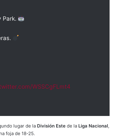
y Park.
eras.
.twitter.com/WSSCgFLmt4
gundo lugar de la
División Este
de la
Liga Nacional
,
a foja de 18-25.