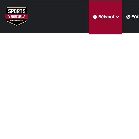
Béisbol
Fút
Última hora
Andrés Giménez bajó los ánimos en Filadelfia (+Vid