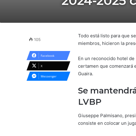
2024-2025 c
Todo está listo para que s
105
miembros, hicieron la pres
Facebook
En un reconocido hotel de C
certamen que comenzará el
X
Guaira.
Messenger
Se mantendrá
LVBP
Giuseppe Palmisano, presi
consiste en colocar un jug