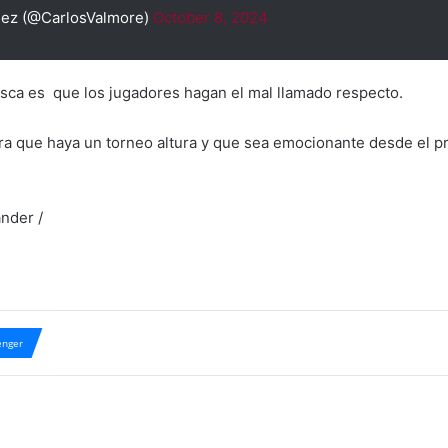
uez (@CarlosValmore)
October 8, 2024
sca es que los jugadores hagan el mal llamado respecto.
ra que haya un torneo altura y que sea emocionante desde el pr
ander /
nger