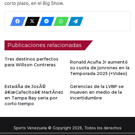
corto plazo, en el Big Show.
Publicaciones relacionadas
Tres destinos perfectos
Ronald Acuña Jr aumentó
para Willson Contreras
su cuota de jonrones en la
Temporada 2025 (+Video)
EstadÃ­a de JosÃ©
Gerencias de la LVBP se
â€œCafecitoâ€ MartÃ­nez
mueven en medio de la
en Tampa Bay seria por
incertidumbre
corto tiempo
Sports Venezuela © Copyright 2026, Todos los derechos