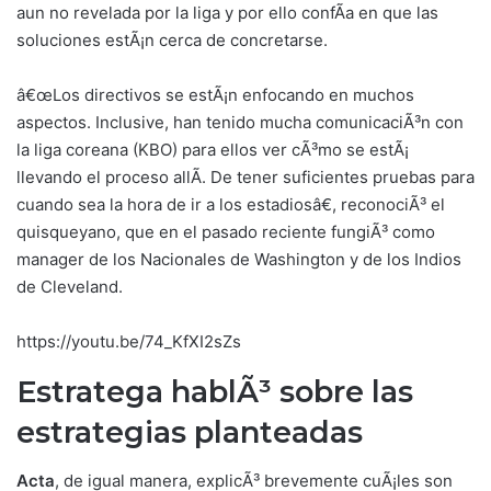
aun no revelada por la liga y por ello confÃ­a en que las
soluciones estÃ¡n cerca de concretarse.
â€œLos directivos se estÃ¡n enfocando en muchos
aspectos. Inclusive, han tenido mucha comunicaciÃ³n con
la liga coreana (KBO) para ellos ver cÃ³mo se estÃ¡
llevando el proceso allÃ­. De tener suficientes pruebas para
cuando sea la hora de ir a los estadiosâ€, reconociÃ³ el
quisqueyano, que en el pasado reciente fungiÃ³ como
manager de los Nacionales de Washington y de los Indios
de Cleveland.
https://youtu.be/74_KfXI2sZs
Estratega hablÃ³ sobre las
estrategias planteadas
Acta
, de igual manera, explicÃ³ brevemente cuÃ¡les son