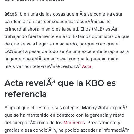
â€œSi bien una de las cosas que mÃ¡s se comenta esta
pandemia son sus consecuencias econÃ³micas, lo
primordial ahora mismo es la salud. Ellos (MLB) estÃ¡n
trabajando fuertemente en eso. Estamos optimistas de que
de que se va a llegar a un acuerdo, porque creo que el
bÃ©isbol a pesar de todo serÃ­a una excelente terapia para
la gente que estÃ¡ en su casa, aunque lo puedan nada
mÃ¡s ver por televisiÃ³nâ€, esbozÃ³
Acta
.
Acta revelÃ³ que la KBO es
referencia
Al igual que el resto de sus colegas,
Manny Acta
explicÃ³
que se ha mantenido en contacto con la gerencia y resto
del cuerpo tÃ©cnico de los
Marineros
. Precisamente y
gracias a esa condiciÃ³n, ha podido acceder a informaciÃ³n