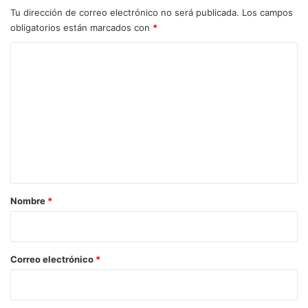
Tu dirección de correo electrónico no será publicada.
Los campos
obligatorios están marcados con
*
C
o
m
e
n
t
a
r
Nombre
*
i
o
*
Correo electrónico
*