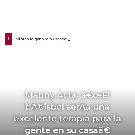
Mijares le ganó la pulseada a Milano en la jornada de la liga chilena
Manny Acta: â€œEl
bÃ©isbol serÃ­a una
excelente terapia para la
gente en su casaâ€