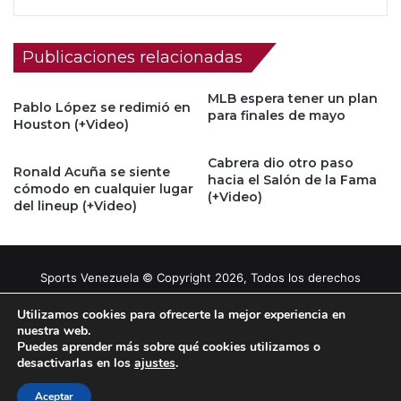
Publicaciones relacionadas
MLB espera tener un plan
Pablo López se redimió en
para finales de mayo
Houston (+Video)
Cabrera dio otro paso
Ronald Acuña se siente
hacia el Salón de la Fama
cómodo en cualquier lugar
(+Video)
del lineup (+Video)
Sports Venezuela © Copyright 2026, Todos los derechos
reservados |
Tema gestionado por Caissa Agency
Utilizamos cookies para ofrecerte la mejor experiencia en
nuestra web.
Puedes aprender más sobre qué cookies utilizamos o
Facebook
X
YouTube
Instagram
desactivarlas en los
ajustes
.
Aceptar