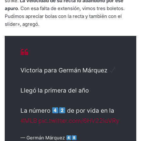
strike.
La velocidad de su recta lo abandonó por ese
apuro
. Con esa falta de extensión, vimos tres boletos.
Pudimos apreciar bolas con la recta y también con el
slider», agregó.
Victoria para Germán Márquez
Llegó la primera del año
La número
de por vida en la
#MLB
pic.twitter.com/6HV22iuVRy
— Germán Márquez