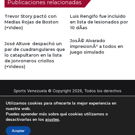
Publicaciones relacionadas
Trevor Story pactó con
Luis Rengifo fue incluido
Medias Rojas de Boston
en lista de lesionados por
(+Video)
10 dÃ­as
JosÃ© Alvarado
José Altuve despachó un
impresionÃ³ a todos en
par de cuadrangulares que
juego simulado
lo catapultaron en la lista
de jonroneros criollos
(+Videos)
Sports Venezuela © Copyright 2026, Todos los derechos
reservados |
Tema gestionado por Caissa Agency
Utilizamos cookies para ofrecerte la mejor experiencia en
nuestra web.
Puedes aprender más sobre qué cookies utilizamos o
Facebook
X
YouTube
Instagram
desactivarlas en los
ajustes
.
Aceptar