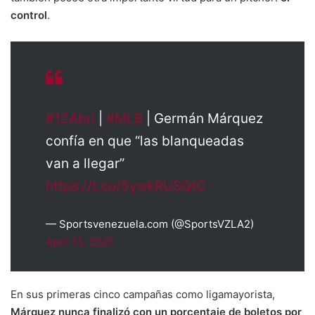
control
.
#12Abri
|
#MLB
| Germán Márquez
confía en que “las blanqueadas
van a llegar”
https://t.co/5ywkRUSQtC
— Sportsvenezuela.com (@SportsVZLA2)
April 13, 2021
En sus primeras cinco campañas como ligamayorista,
Márquez nunca finalizó con un porcentaje de boletos por