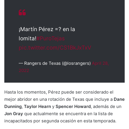
¡Martín Pérez =? en la
lomita!
#PuroTejas
pic.twitter.com/CS1BkJxTxV
— Rangers de Texas (@losrangers)
April 28,
2022
Hasta los momentos, Pérez puede ser considerado el
mejor abridor en una rotación de Texas que incluye a
Dane
Dunning
,
Taylor Hearn
y
Spencer Howard
, además de un
Jon Gray
que actualmente se encuentra en la lista de
incapacitados por segunda ocasión en esta temporada.