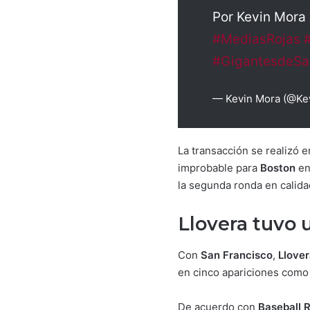
Por Kevin Mora 
#MediasRojas
#GigantesdeSa
— Kevin Mora (@Ke
La transacción se realizó 
improbable para
Boston
en
la segunda ronda en calid
Llovera tuvo
Con
San Francisco
,
Llove
en cinco apariciones como 
De acuerdo con
Baseball 