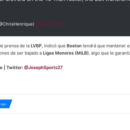
(@ChrisHenrique)
July 27, 2023
 de prensa de la
LVBP
, indicó que
Boston
tendrá que mantener e
ones de ser bajado a
Ligas Menores (MiLB)
, algo que le garant
e | Twitter:
@JosephSports27
nger