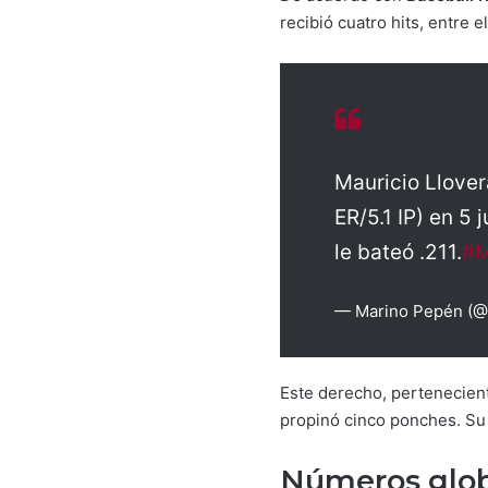
recibió cuatro hits, entre e
Mauricio Llove
ER/5.1 IP) en 5
le bateó .211.
#M
— Marino Pepén (
Este derecho, pertenecien
propinó cinco ponches. Su 
Números globa