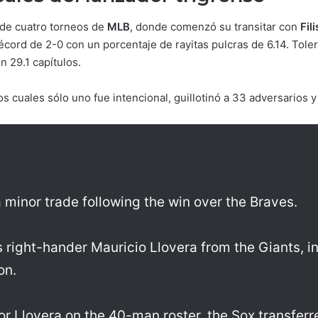
 de cuatro torneos de
MLB
, donde comenzó su transitar con
Fil
cord de 2-0 con un porcentaje de rayitas pulcras de 6.14. Tol
n 29.1 capítulos.
s cuales sólo uno fue intencional, guillotinó a 33 adversarios 
minor trade following the win over the Braves.
 right-hander Mauricio Llovera from the Giants, i
on.
r Llovera on the 40-man roster, the Sox transferr