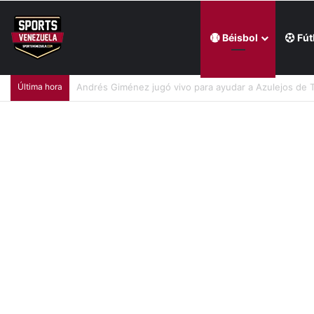
Béisbol
Fút
Última hora
William Contreras comandó victoria de Cerveceros de