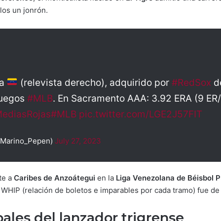
llos un jonrón.
ra
(relevista derecho), adquirido por
#RedSox
d
 juegos
#MLB
. En Sacramento AAA: 3.92 ERA (9 ER/2
ediasRojas
#MLB
pic.twitter.com/LGE2J57FIT
@Marino_Pepen)
July 27, 2023
te a
Caribes de Anzoátegui
en la
Liga Venezolana de Béisbol P
WHIP (relación de boletos e imparables por cada tramo) fue de 
les del lanzador trigrense