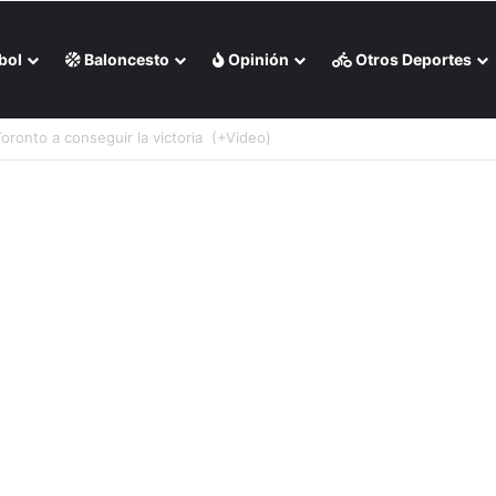
bol
Baloncesto
Opinión
Otros Deportes
 Milwaukee en casa (+Video)