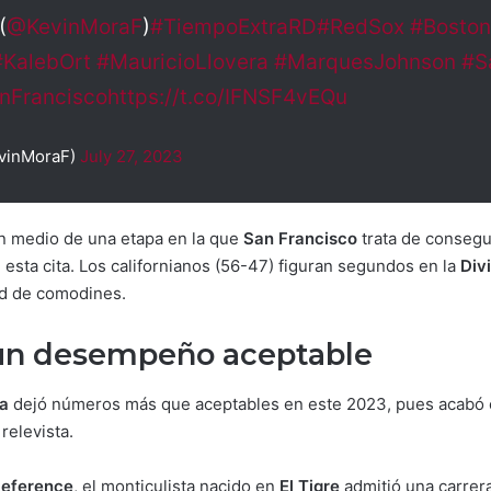
(
@KevinMoraF
)
#TiempoExtraRD
#RedSox
#Bosto
#KalebOrt
#MauricioLlovera
#MarquesJohnson
#S
nFrancisco
https://t.co/IFNSF4vEQu
vinMoraF)
July 27, 2023
en medio de una etapa en la que
San Francisco
trata de consegui
 esta cita. Los californianos (56-47) figuran segundos en la
Div
ad de comodines.
 un desempeño aceptable
ra
dejó números más que aceptables en este 2023, pues acabó co
relevista.
Reference
, el monticulista nacido en
El Tigre
admitió una carrera