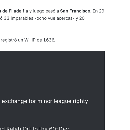
is de Filadelfia
y luego pasó a
San Francisco
. En 29
eró 33 imparables -ocho vuelacercas- y 20
y registró un WHIP de 1.636.
n exchange for minor league righty
ed Kaleb Ort to the 60-Day