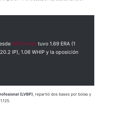
esde
#SFGiants
tuvo 1.69 ERA (1
0.2 IP), 1.06 WHIP y la oposición
rofesional (LVBP)
, repartió dos bases por bolas y
1.125.