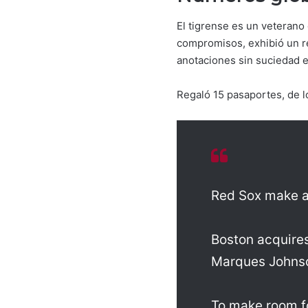
El tigrense es un veterano
compromisos, exhibió un ré
anotaciones sin suciedad e
Regaló 15 pasaportes, de lo
Red Sox make a 
Boston acquires
Marques Johns
To make room fo