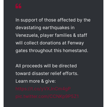
In support of those affected by the
devastating earthquakes in
Venezuela, player families & staff
will collect donations at Fenway
gates throughout this homestand.
All proceeds will be directed
toward disaster relief efforts.
Learn more & give:
https://t.co/yVXJnCm4gP
pic.twitter.com/CCNKp9P5Z1