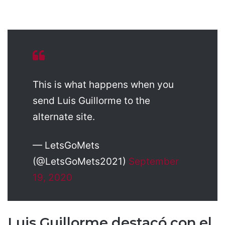
This is what happens when you
send Luis Guillorme to the
alternate site.
— LetsGoMets
(@LetsGoMets2021)
September
19, 2020
Luis Guillorme destacó con el