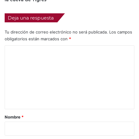
Deja una respuesta
Tu dirección de correo electrónico no será publicada.
Los campos
obligatorios están marcados con
*
C
o
m
e
n
t
a
r
Nombre
*
i
o