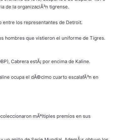
a de la organizaciÃ³n tigrense.
 entre los representantes de Detroit.
s hombres que vistieron el uniforme de Tigres.
BP), Cabrera estÃ¡ por encima de Kaline.
Kaline ocupa el dÃ©cimo cuarto escalafÃ³n en
 coleccionaron mÃºltiples premios en sus
 y un anillo de Serie Mundial. AdemÃ¡s obtuvo los