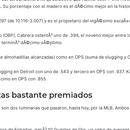
. Su porcentaje con el madero es el dÃ©cimo mejor en la histori
297 (de 10.116-3.007) y es el propietario del vigÃ©simo escaÃ±o
(OBP), Cabrera ostentÃ³ uno de .394, el noveno mejor entre lo
 y terminÃ³ dÃ©cimo sÃ©ptimo.
de almohadillas alcanzadas) como en OPS (suma de slugging y O
ugging en Detroit con uno de .543 y tercero en OPS con .937. 
©cimo en OPS con .855.
tas bastante premiado
s
 son dos luminarias que pasaron, hasta hoy, por la MLB. Ambos
egos de Estrellas, ganÃ³ 10 Guantes de Oro, un cetro de average