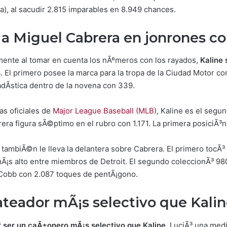
da), al sacudir 2.815 imparables en 8.949 chances.
 a Miguel Cabrera en jonrones c
amente al tomar en cuenta los nÃºmeros con los rayados,
Kaline 
s
. El primero posee la marca para la tropa de la Ciudad Motor 
dÃ­stica dentro de la novena con 339.
as oficiales de
Major League Baseball (MLB)
, Kaline es el seg
era figura sÃ©ptimo en el rubro con 1.171. La primera posiciÃ³n 
e tambiÃ©n le lleva la delantera sobre Cabrera. El primero tocÃ³
 mÃ¡s alto entre miembros de Detroit. El segundo coleccionÃ³ 
Cobb con 2.087 toques de pentÃ¡gono.
ateador mÃ¡s selectivo que Kalin
 ser un caÃ±onero mÃ¡s selectivo que Kaline
. LuciÃ³ una med