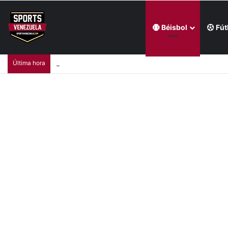
Béisbol
Fút
Última hora
Luis Arráez estrenó su cuenta de cuadrangulares con Fi