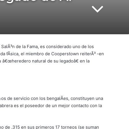
l SalÃ³n de la Fama, es considerado uno de los
ida fÃ­sica, el miembro de Cooperstown reiterÃ³ -en
su â€œheredero natural de su legadoâ€ en la
os de servicio con los bengalÃ­es, constituyen una
Cabrera es el poseedor de un mejor contacto con la
uno de .315 en sus primeros 17 torneos (se suman