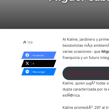
Al Kaline, jardinero y pri
159
beisbolistas mÃ¡s emblemÃ¡
varias ocasiones- que
Mig
Facebook
franquicia y un futuro int
X
Messenger
Miguel Cabrera es un
Kaline, quien jugÃ³ todas 
dupla caracterizada por la
esfÃ©rica.
Kaline promediÃ³ .297 al t