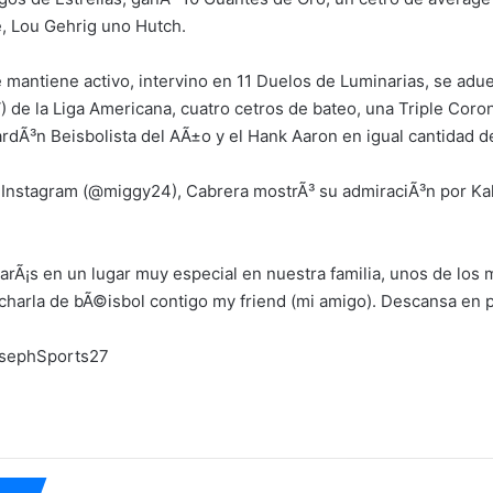
, Lou Gehrig uno Hutch.
 mantiene activo, intervino en 11 Duelos de Luminarias, se adue
 de la Liga Americana, cuatro cetros de bateo, una Triple Cor
ardÃ³n Beisbolista del AÃ±o y el Hank Aaron en igual cantidad d
 Instagram (@miggy24), Cabrera mostrÃ³ su admiraciÃ³n por Kali
arÃ¡s en un lugar muy especial en nuestra familia, unos de lo
 charla de bÃ©isbol contigo my friend (mi amigo). Descansa en p
osephSports27