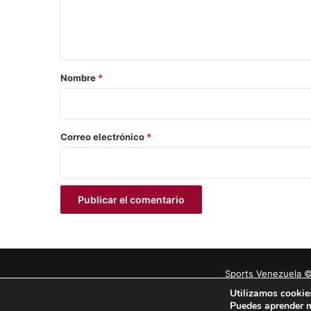
n
t
a
r
Nombre
*
i
o
*
Correo electrónico
*
Sports Venezuela ©
Utilizamos cookies
Puedes aprender m