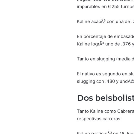
imparables en 6.255 turnos
Kaline acabÃ³ con una de .
En porcentaje de embasado 
Kaline logrÃ³ uno de .376
Tanto en slugging (media 
El nativo es segundo en sl
slugging con .480 y undÃ
Dos beisbolis
Tanto Kaline como Cabrera
respectivas carreras.
Kaline participÃ³ en 18 Ju