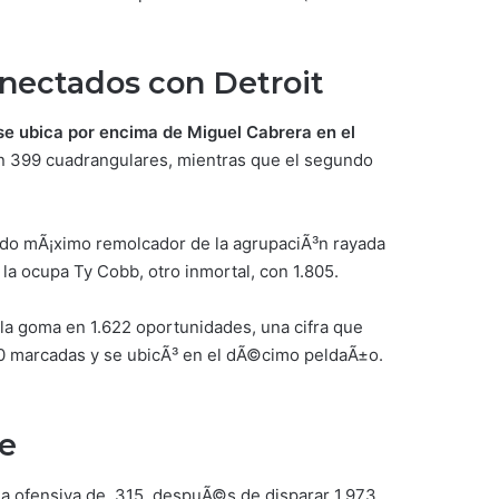
onectados con Detroi
t
se ubica por encima de Miguel Cabrera en el
con 399 cuadrangulares, mientras que el segundo
undo mÃ¡ximo remolcador de la agrupaciÃ³n rayada
la ocupa Ty Cobb, otro inmortal, con 1.805.
 la goma en 1.622 oportunidades, una cifra que
980 marcadas y se ubicÃ³ en el dÃ©cimo peldaÃ±o.
e
ia ofensiva de .315, despuÃ©s de disparar 1.973