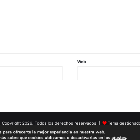
Web
 Copyright 2026, Todos los derechos reservados |
Tema gestionad
 para ofrecerte la mejor experiencia en nuestra web.
Facebook
X
YouTube
Instagram
ás sobre qué cookies utilizamos o desactivarlas en los
ajustes
.