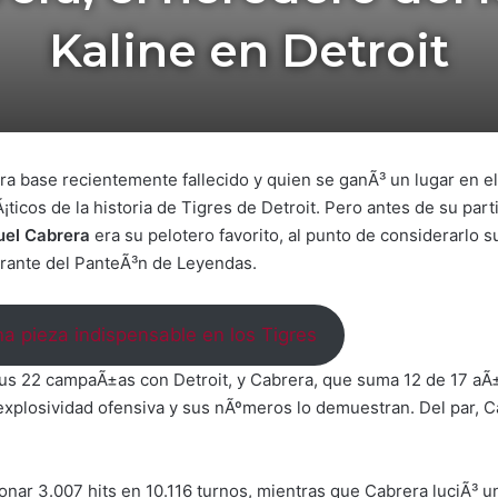
Kaline en Detroit
mera base recientemente fallecido y quien se ganÃ³ un lugar en e
ticos de la historia de Tigres de Detroit. Pero antes de su part
uel Cabrera
era su pelotero favorito, al punto de considerarlo 
egrante del PanteÃ³n de Leyendas.
a pieza indispensable en los Tigres
sus 22 campaÃ±as con Detroit, y Cabrera, que suma 12 de 17 aÃ±
 explosividad ofensiva y sus nÃºmeros lo demuestran. Del par, 
ronar 3.007 hits en 10.116 turnos, mientras que Cabrera luciÃ³ 