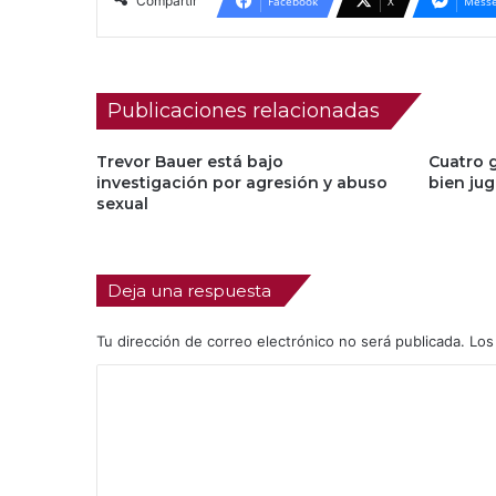
Compartir
Facebook
X
Messe
Publicaciones relacionadas
Trevor Bauer está bajo
Cuatro 
investigación por agresión y abuso
bien jug
sexual
Deja una respuesta
Tu dirección de correo electrónico no será publicada.
Los
C
o
m
e