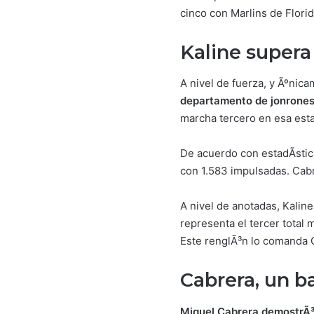
cinco con Marlins de Flori
Kaline supera
A nivel de fuerza, y Ãºnic
departamento de jonrone
marcha tercero en esa esta
De acuerdo con estadÃ­stic
con 1.583 impulsadas. Cabr
A nivel de anotadas, Kalin
representa el tercer total
Este renglÃ³n lo comanda 
Cabrera, un b
Miguel Cabrera demostrÃ³