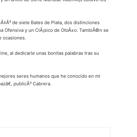
Ã±Ã³ de siete Bates de Plata, dos distinciones
ona Ofensiva y un ClÃ¡sico de OtoÃ±o. TambiÃ©n se
e ocasiones.
ne, al dedicarle unas bonitas palabras tras su
s mejores seres humanos que he conocido en mi
azâ€, publicÃ³ Cabrera.