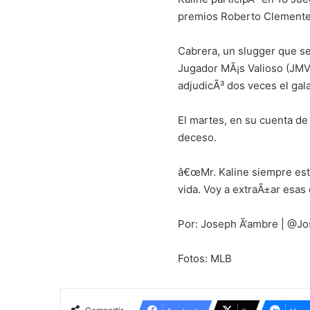
premios Roberto Clemente
Cabrera, un slugger que se
Jugador MÃ¡s Valioso (JMV)
adjudicÃ³ dos veces el gal
El martes, en su cuenta de
deceso.
â€œMr. Kaline siempre est
vida. Voy a extraÃ±ar esas
Por: Joseph Ã‘ambre | @J
Fotos: MLB