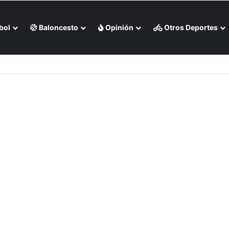
bol
Baloncesto
Opinión
Otros Deportes
lis de Filadelfia (+Video)