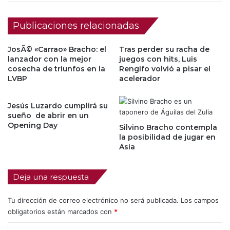
Publicaciones relacionadas
JosÃ© «Carrao» Bracho: el
Tras perder su racha de
lanzador con la mejor
juegos con hits, Luis
cosecha de triunfos en la
Rengifo volvió a pisar el
LVBP
acelerador
Jesús Luzardo cumplirá su
sueño de abrir en un
Opening Day
Silvino Bracho contempla
la posibilidad de jugar en
Asia
Deja una respuesta
Tu dirección de correo electrónico no será publicada.
Los campos
obligatorios están marcados con
*
C