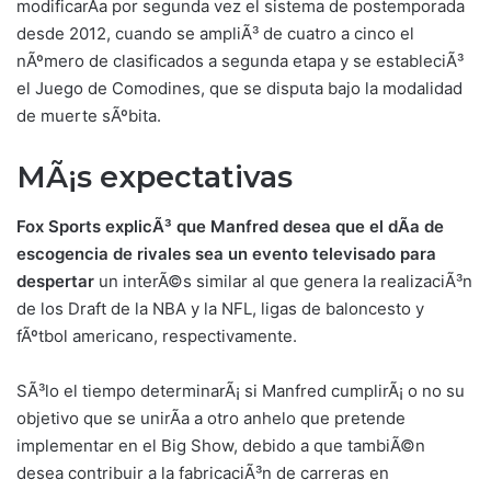
modificarÃ­a por segunda vez el sistema de postemporada
desde 2012, cuando se ampliÃ³ de cuatro a cinco el
nÃºmero de clasificados a segunda etapa y se estableciÃ³
el Juego de Comodines, que se disputa bajo la modalidad
de muerte sÃºbita.
MÃ¡s expectativa
s
Fox Sports explicÃ³ que Manfred desea que el dÃ­a de
escogencia de rivales sea un evento televisado para
despertar
un interÃ©s similar al que genera la realizaciÃ³n
de los Draft de la NBA y la NFL, ligas de baloncesto y
fÃºtbol americano, respectivamente.
SÃ³lo el tiempo determinarÃ¡ si Manfred cumplirÃ¡ o no su
objetivo que se unirÃ­a a otro anhelo que pretende
implementar en el Big Show, debido a que tambiÃ©n
desea contribuir a la fabricaciÃ³n de carreras en