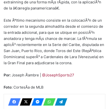
extrainning de una forma mÃ¡s rÃ¡pida, con la aplicaciÃ³n
de la â€œregla panamericanaâ€.
Este Ãºltimo mecanismo consiste en la colocaciÃ³n de un
corredor en la segunda almohadilla desde el comienzo de
la entrada adicional, para que se ubique en posiciÃ³n
anotadora y tenga mÃ¡s chance de marcar. La fÃ³rmula se
aplicÃ³ recientemente en la Serie del Caribe, disputada en
San Juan, Puerto Rico, donde Toros del Este (RepÃºblica
Dominicana) superÃ³ a Cardenales de Lara (Venezuela) en
la Gran Final para adjudicarse la corona.
Por:
Joseph Ã‘ambre |
@JosephSports27
Foto:
CortesÃ­a de MLB