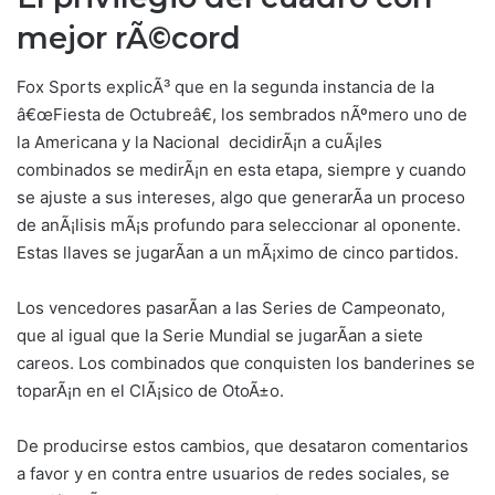
mejor rÃ©cor
d
Fox Sports explicÃ³ que en la segunda instancia de la
â€œFiesta de Octubreâ€, los sembrados nÃºmero uno de
la Americana y la Nacional decidirÃ¡n a cuÃ¡les
combinados se medirÃ¡n en esta etapa, siempre y cuando
se ajuste a sus intereses, algo que generarÃ­a un proceso
de anÃ¡lisis mÃ¡s profundo para seleccionar al oponente.
Estas llaves se jugarÃ­an a un mÃ¡ximo de cinco partidos.
Los vencedores pasarÃ­an a las Series de Campeonato,
que al igual que la Serie Mundial se jugarÃ­an a siete
careos. Los combinados que conquisten los banderines se
toparÃ¡n en el ClÃ¡sico de OtoÃ±o.
De producirse estos cambios, que desataron comentarios
a favor y en contra entre usuarios de redes sociales, se