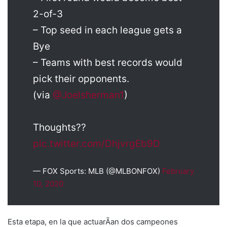
2-of-3
– Top seed in each league gets a
Bye
– Teams with best records would
pick their opponents.
(via
@Joelsherman1
)
Thoughts??
pic.twitter.com/DhjvrgEb9D
— FOX Sports: MLB (@MLBONFOX)
February
10, 2020
Esta etapa, en la que actuarÃ­an dos campeones