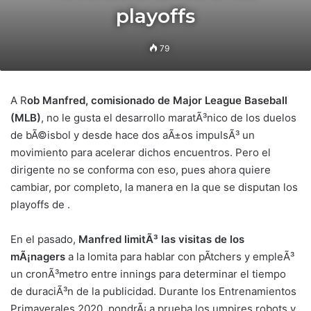
playoffs
79
A R
ob Manfred, comisionado de Major League Baseball
(MLB)
, no le gusta el desarrollo maratÃ³nico de los duelos
de bÃ©isbol y desde hace dos aÃ±os impulsÃ³ un
movimiento para acelerar dichos encuentros. Pero el
dirigente no se conforma con eso, pues ahora quiere
cambiar, por completo, la manera en la que se disputan los
playoffs de .
En el pasado,
Manfred limitÃ³ las visitas de los
mÃ¡nagers
a la lomita para hablar con pÃ­tchers y empleÃ³
un cronÃ³metro entre innings para determinar el tiempo
de duraciÃ³n de la publicidad. Durante los Entrenamientos
Primaverales 2020, pondrÃ¡ a prueba los umpires robots y