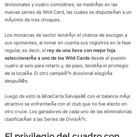
divisionales y cuatro comodines, se medirÃ­an en las
nuevas series de Wild Card, las cuales se disputarÃ­an a un
mÃ¡ximo de tres choques.
Los monarcas de sector tendrÃ¡n el chance de escoger a
sus oponentes, al tomar en cuenta sus registros en la fase
regular, es decir, el
rey de una llave con mejor foja
seleccionarÃ­a a uno de los Wild Cards
desde el puesto
cuatro al seis para retarlo y, de paso, tendrÃ­a el privilegio
de la localÃ­a. El otro campeÃ³n divisional elegirÃ­a
despuÃ©s.
Luego de esto la â€œCarta Salvajeâ€ con el balance mÃ¡s
atractivo se enfrentarÃ­a con el club que no fue electo en
otro cruce. Los ganadores de cada uno de las eliminatorias
clasificarÃ­an a las Series de DivisiÃ³n.
El privilegio del cuadro con