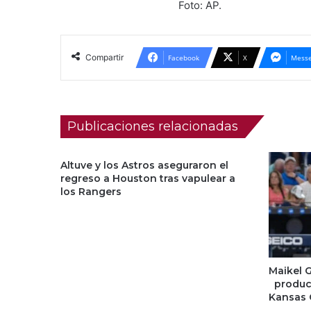
Foto: AP.
Compartir
Facebook
X
Messe
Publicaciones relacionadas
Altuve y los Astros aseguraron el
regreso a Houston tras vapulear a
los Rangers
Maikel 
product
Kansas 