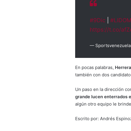
#9Dic
|
#LIDO
https://t.co/af
— Sportsvenezuel
En pocas palabras,
Herrera
también con dos candidato
Un paso en la dirección co
grande lucen enterrados e
algún otro equipo le brind
Escrito por: Andrés Espin