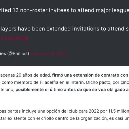
nvited 12 non-roster invitees to attend major leag
 players have been extended invitations to attend 
/xlyuippf0g
ies (@Phillies)
February 16, 2021
e apenas 29 años de edad,
firmó una extensión de contrato con
como miembro de Filadelfia en el interín. Dicho pacto, por cinc
te año,
posiblemente el último antes de que se vea obligado a 
bas partes incluye una opción del club para 2022 por 11.5 mill
tar existente con el criollo dentro de la organización, es casi 