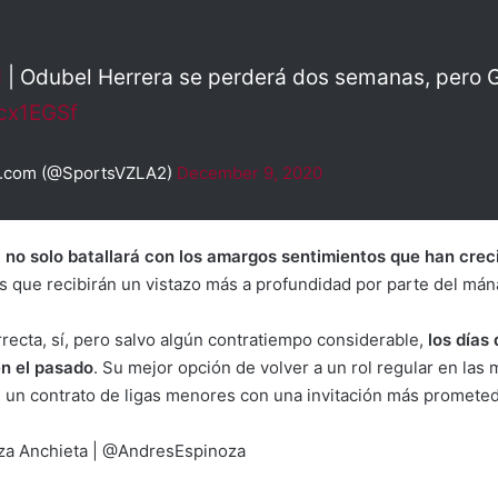
M
| Odubel Herrera se perderá dos semanas, pero G
Zcx1EGSf
a.com (@SportsVZLA2)
December 9, 2020
 no solo batallará con los amargos sentimientos que han creci
s que recibirán un vistazo más a profundidad por parte del má
rrecta, sí, pero salvo algún contratiempo considerable,
los días
n el pasado
. Su mejor opción de volver a un rol regular en las
e un contrato de ligas menores con una invitación más prometed
oza Anchieta | @AndresEspinoza