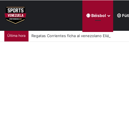
Béisbol
Fút
Última hora
Regatas Corrientes ficha al venezolano Elián Centeno