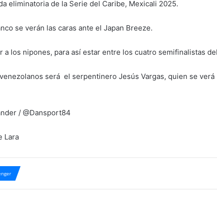
a eliminatoria de la Serie del Caribe, Mexicali 2025.
anco se verán las caras ante el Japan Breeze.
 a los nipones, para así estar entre los cuatro semifinalistas d
 venezolanos será el serpentinero Jesús Vargas, quien se verá l
Lander / @Dansport84
e Lara
nger