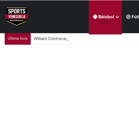
Béisbol
Fút
Última hora
William Contreras comandó victoria de Cerveceros de