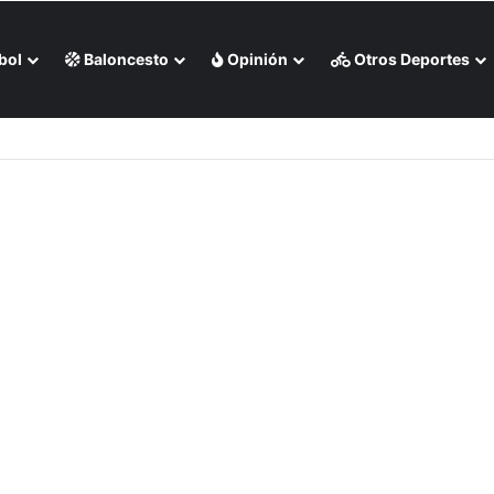
bol
Baloncesto
Opinión
Otros Deportes
 Milwaukee en casa (+Video)