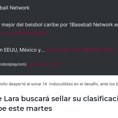
ball Network
o mejor del beisbol caribe por 1Baseball Network 
s://t.co/xN1DxGrpKR
en EEUU, México y…
pic.twitter.com/ANEkjmrECK
eisbolplaycom)
February 3, 2025
iollo despertó al sonar 14 indiscutibles en el desafío, ante los 
Lara buscará sellar su clasificaci
ibe este martes