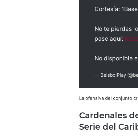
Cortesía: 1Base
No te pierdas l
pase aquí:
http
No disponible 
— BeisbolPlay (@b
La ofensiva del conjunto cr
Cardenales de 
Serie del Car