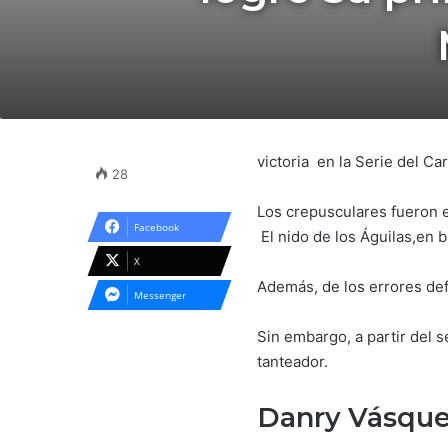
victoria en la Serie del Ca
28
Los crepusculares fueron e
Facebook
El nido de los Águilas,en ba
X
Además, de los errores def
Messenger
Sin embargo, a partir del s
tanteador.
Danry Vásquez