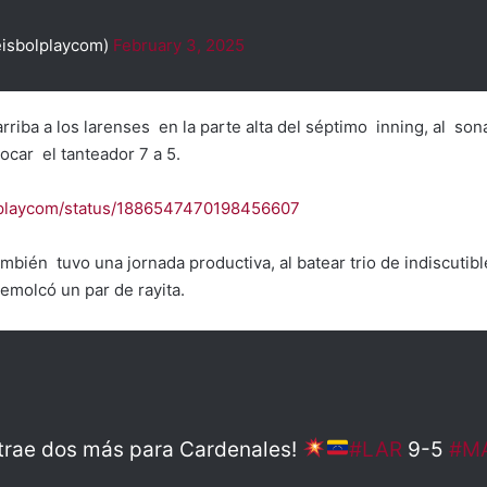
eisbolplaycom)
February 3, 2025
rriba a los larenses en la parte alta del séptimo inning, al so
locar el tanteador 7 a 5.
bolplaycom/status/1886547470198456607
bién tuvo una jornada productiva, al batear trio de indiscutible
emolcó un par de rayita.
 trae dos más para Cardenales!
#LAR
9-5
#M