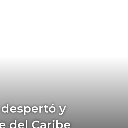
 despertó y
ie del Caribe