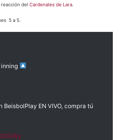
 reacción del
Cardenales de Lara
.
nes 5 a 5.
 inning
en BeisbolPlay EN VIVO, compra tú
ejDDGWy