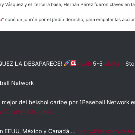
y Vásquez y el tercera base, Hernán Pérez fueron claves en la
a
” sonó un jonrón por el jardín derecho, para empatar las accio
QUEZ LA DESAPARECE!
#LAR
5-5
#MAY
| 6to
ball Network
o mejor del beisbol caribe por 1Baseball Network 
s://t.co/xN1DxGrXAp
en EEUU, México y Canadá.…
pic.twitter.com/zee