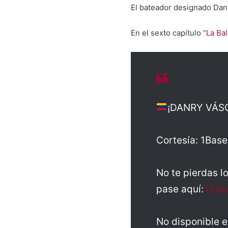
El bateador designado Danr
En el sexto capítulo “
La Bal
¡DANRY VÁS
Cortesía: 1Base
No te pierdas l
pase aquí:
http
No disponible 