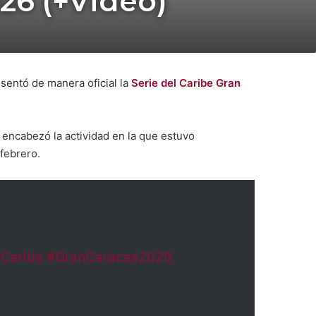
026 (+Video)
esentó de manera oficial la
Serie del Caribe Gran
, encabezó la actividad en la que estuvo
febrero.
lCaribe
#GranCaracas2026