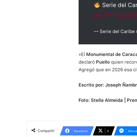
Serie del Ca
pic.twitter.co
— Serie del Caribe
«El
Monumental de Carac
declaró
Puello
quien recor
Agregó que en 2026 esa cit
Escrito por: Joseph Ñambr
Foto: Stella Almeida | Pr
Compartir
Facebook
X
Messe