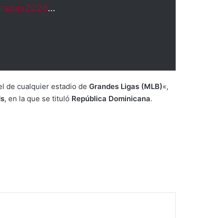
racas2026
…
el de cualquier estadio de
Grandes Ligas (MLB)
«,
ds
, en la que se tituló
República Dominicana
.