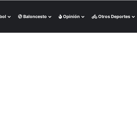
bol
Baloncesto
Opinión
Otros Deportes
s Rojas apaleó a Medias Blancas (+Video)