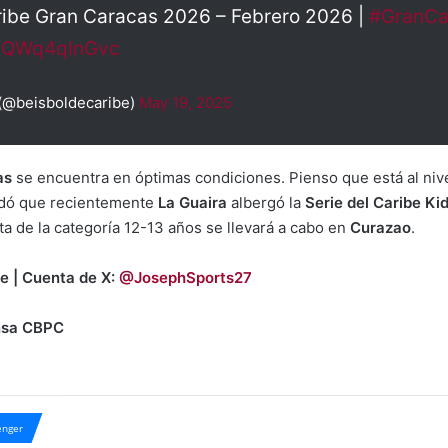
ribe Gran Caracas 2026 – Febrero 2026 |
#GranCa
m/QWq4qInGvc
 (@beisboldecaribe)
May 19, 2025
as
se encuentra en óptimas condiciones. Pienso que está al niv
dó que recientemente
La Guaira
albergó la
Serie del Caribe Ki
a de la categoría 12-13 años se llevará a cabo en
Curazao
.
e | Cuenta de X:
@JosephSports27
ensa CBPC
nger