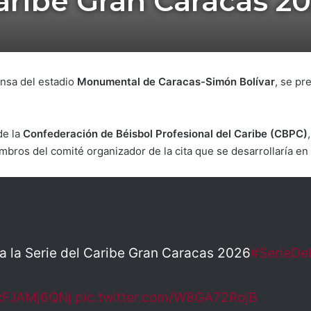
aribe Gran Caracas 2
ensa del estadio
Monumental de Caracas-Simón Bolívar
, se pr
de la
Confederación de Béisbol Profesional del Caribe (CBPC)
ros del comité organizador de la cita que se desarrollaría en 
 la Serie del Caribe Gran Caracas 2026
#SerieDe
/xFJAMj6QNj
pic.twitter.com/W8GA72RojB