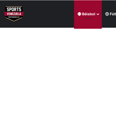
Béisbol
Fút
Última hora
Wilyer Abreu brindó una exhibición de fuerza y Media