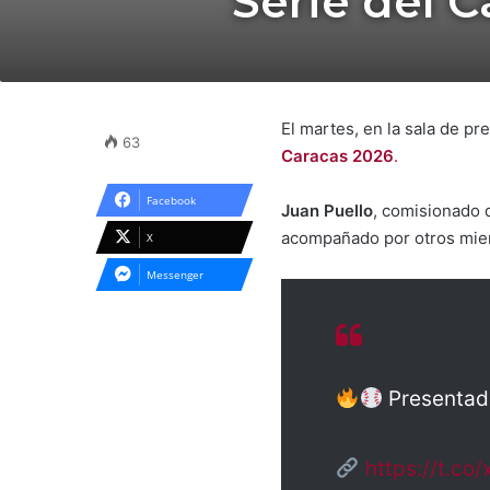
Serie del C
El martes, en la sala de pr
63
Caracas 2026
.
Facebook
Juan Puello
, comisionado 
acompañado por otros miemb
X
Messenger
Presentada
https://t.co