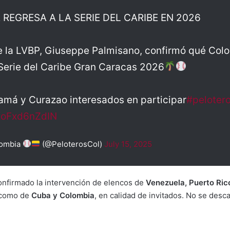
REGRESA A LA SERIE DEL CARIBE EN 2026
de la LVBP, Giuseppe Palmisano, confirmó qué Col
 Serie del Caribe Gran Caracas 2026
amá y Curazao interesados en participar
#peloter
m/oFxd6nZdIN
lombia
(@PeloterosCol)
July 15, 2025
onfirmado la intervención de elencos de
Venezuela, Puerto Ric
í como de
Cuba y Colombia
, en calidad de invitados. No se desc