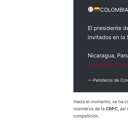
COLOMBIA 
El presidente 
invitados en la
Nicaragua, Pan
pic.twitter.co
— Peloteros de Co
Hasta el momento, se ha c
miembros de la
CBPC
, as
competición.