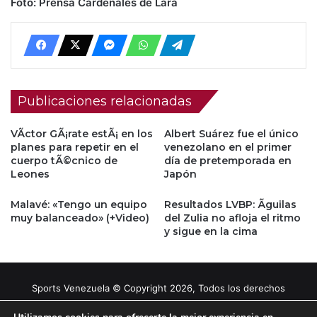
Foto: Prensa Cardenales de Lara
Publicaciones relacionadas
VÃ­ctor GÃ¡rate estÃ¡ en los
Albert Suárez fue el único
planes para repetir en el
venezolano en el primer
cuerpo tÃ©cnico de
día de pretemporada en
Leones
Japón
Malavé: «Tengo un equipo
Resultados LVBP: Ãguilas
muy balanceado» (+Video)
del Zulia no afloja el ritmo
y sigue en la cima
Sports Venezuela © Copyright 2026, Todos los derechos
reservados |
Tema gestionado por Caissa Agency