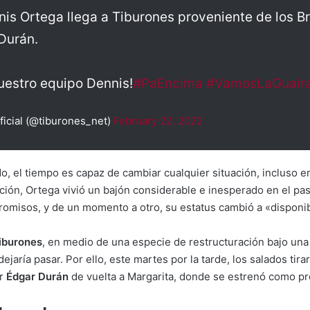
nis Ortega llega a Tiburones proveniente de los B
 Durán.
uestro equipo Dennis!
#PaEncima
#VamosLaGuair
cial (@tiburones_net)
February 22, 2022
, el tiempo es capaz de cambiar cualquier situación, incluso 
ión, Ortega vivió un bajón considerable e inesperado en el pas
misos, y de un momento a otro, su estatus cambió a «disponib
iburones
, en medio de una especie de restructuración bajo una
 dejaría pasar. Por ello, este martes por la tarde, los salados tira
r
Édgar Durán
de vuelta a Margarita, donde se estrenó como pr