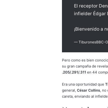
El receptor Den
infielder Édgar
¡Bienvenido a n
— TiburonesBBC-Ofi
Pero como es bien conocido
su gran campaña de revelac
.205/.291/.311
en 44 compro
Era una oportunidad que
T
general,
César Collins
, no
careta, enviando al infielde