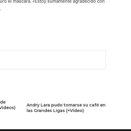
guró el máscara. «Estoy sumamente agradecido con
.
 de
Andry Lara pudo tomarse su café en
Videos)
las Grandes Ligas (+Video)