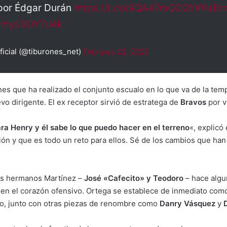
por Édgar Durán
https://t.co/9QA47mQCQY
#PaEn
om/myL9OY7u4k
cial (@tiburones_net)
February 22, 2022
ones que ha realizado el conjunto escualo en lo que va de la tem
o dirigente. El ex receptor sirvió de estratega de
Bravos
por v
ra Henry y él sabe lo que puedo hacer en el terreno
«, explicó
ón y que es todo un reto para ellos. Sé de los cambios que han 
los hermanos Martínez –
José «Cafecito» y Teodoro
– hace algu
 en el corazón ofensivo. Ortega se establece de inmediato como 
po, junto con otras piezas de renombre como
Danry
Vásquez
y