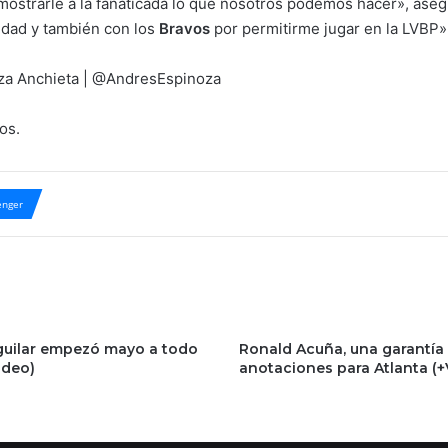
strarle a la fanaticada lo que nosotros podemos hacer», ase
idad y también con los
Bravos
por permitirme jugar en la LVBP»
oza Anchieta | @AndresEspinoza
os.
nger
guilar empezó mayo a todo
Ronald Acuña, una garantía
ideo)
anotaciones para Atlanta (+