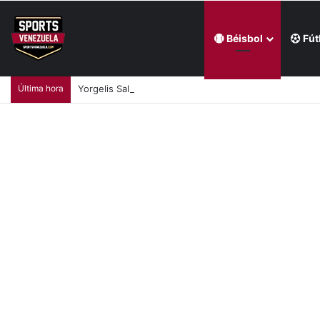
Béisbol
Fút
Última hora
Yorgelis Salazar sumó el oro centrocaribeño a su pal