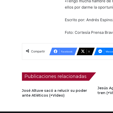
«Tengo mucha hambre de mo
ellos por darme la oportun
Escrito por: Andrés Espin
Foto: Cortesía Prensa Brav
Compartir
Facebook
X
Messe
Publicaciones relacionadas
Jesús A
José Altuve sacó a relucir su poder
tren (+V
ante Atléticos (+Video)