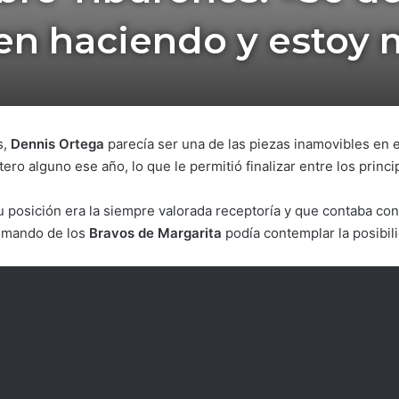
en haciendo y estoy m
s,
Dennis Ortega
parecía ser una de las piezas inamovibles en el
ro alguno ese año, lo que le permitió finalizar entre los princ
 posición era la siempre valorada receptoría y que contaba co
o mando de los
Bravos de Margarita
podía contemplar la posibil