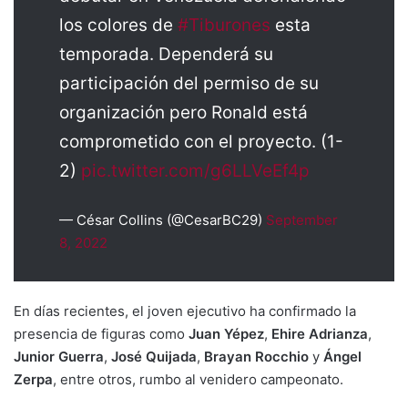
los colores de
#Tiburones
esta
temporada. Dependerá su
participación del permiso de su
organización pero Ronald está
comprometido con el proyecto. (1-
2)
pic.twitter.com/g6LLVeEf4p
— César Collins (@CesarBC29)
September
8, 2022
En días recientes, el joven ejecutivo ha confirmado la
presencia de figuras como
Juan Yépez
,
Ehire Adrianza
,
Junior Guerra
,
José Quijada
,
Brayan Rocchio
y
Ángel
Zerpa
, entre otros, rumbo al venidero campeonato.