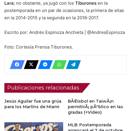
Lara
; no obstante, ya jugó con los
Tiburones
en la
postemporada en un par de ocasiones, la primera de ellas
en la 2014-2015 y la segunda en la 2016-2017.
Escrito por: Andrés Espinoza Anchieta | @AndresEspinoza
Foto: Cortesía Prensa Tiburones.
Publicaciones relacionadas
Jesús Aguilar fue una grúa
BÃ©isbol en TaiwÃ¡n
para los Marlins de Miami
permitirÃ¡ pÃºblico en las
gradas (+Video)
MLB: Postemporada
arrancará el 7 de octubre