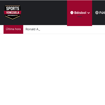
Béisbol
Fút
Última hora
Ronald Acuña Jr sonó un par jonrones y extendió rac