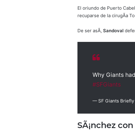
El oriundo de Puerto Cabell
recuparse de la cirugÃ­a T
De ser asÃ­,
Sandoval
defen
Why Giants had 
#SFGiants
— SF Giants Briefl
SÃ¡nchez con