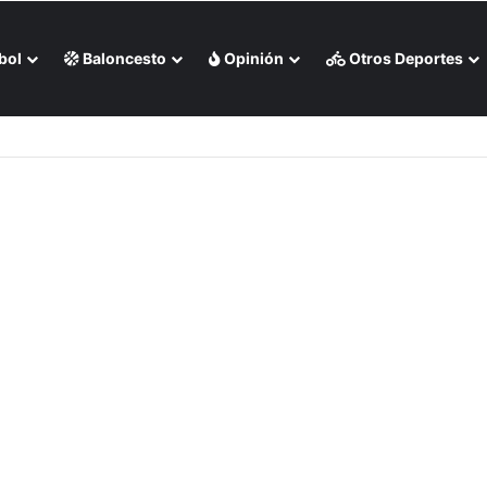
bol
Baloncesto
Opinión
Otros Deportes
ha de victorias de Bravos de Atlanta (+Videos)