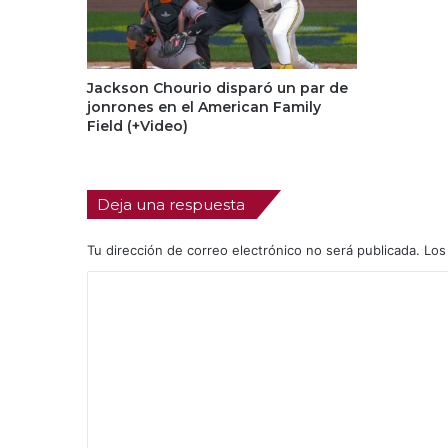
Jackson Chourio disparó un par de
jonrones en el American Family
Field (+Video)
Deja una respuesta
Tu dirección de correo electrónico no será publicada.
Los
C
o
m
e
n
t