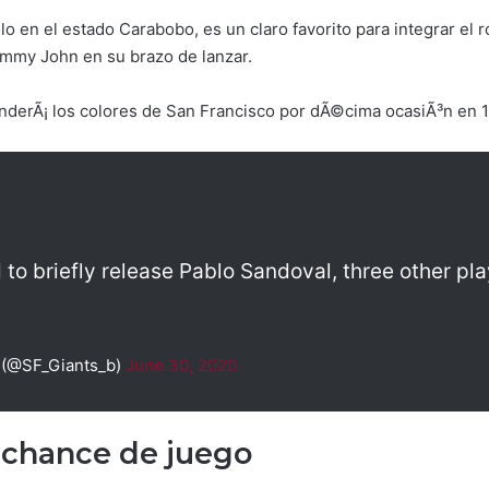
o en el estado Carabobo, es un claro favorito para integrar el r
ommy John en su brazo de lanzar.
derÃ¡ los colores de San Francisco por dÃ©cima ocasiÃ³n en 1
to briefly release Pablo Sandoval, three other pl
y (@SF_Giants_b)
June 30, 2020
 chance de juego