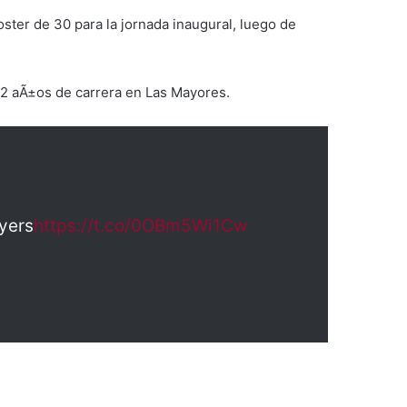
oster de 30 para la jornada inaugural, luego de
2 aÃ±os de carrera en Las Mayores.
ayers
https://t.co/0OBm5Wi1Cw