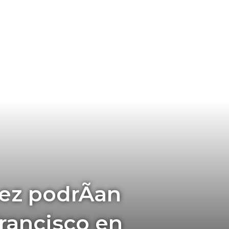
ez podrÃ­an
Francisco en