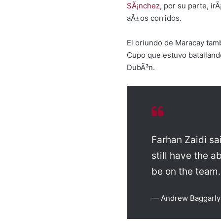
SÃ¡nchez
, por su parte, i
aÃ±os corridos.
El oriundo de Maracay tam
Cupo que estuvo batalland
DubÃ³n.
Farhan Zaidi sa
still have the ab
be on the team.
— Andrew Baggarly