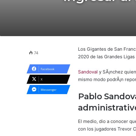
Los Gigantes de San Franci
74
2020 de las Grandes Ligas 
Facebook
Sandoval
y SÃ¡nchez quiene
mismo modo podrÃ¡n report
X
Messenger
Pablo Sandov
administrativ
El medio, dio a conocer que
con los jugadores Trevor Ca