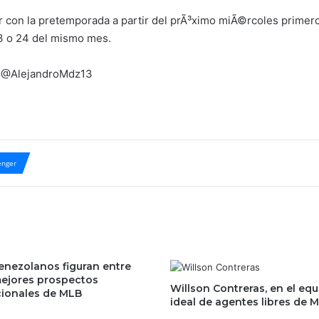
r con la pretemporada a partir del prÃ³ximo miÃ©rcoles primero 
23 o 24 del mismo mes.
a @AlejandroMdz13
nger
enezolanos figuran entre
mejores prospectos
Willson Contreras, en el eq
cionales de MLB
ideal de agentes libres de 