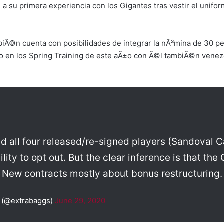
rÃ¡ a su primera experiencia con los Gigantes tras vestir el uni
biÃ©n cuenta con posibilidades de integrar la nÃ³mina de 30 p
o en los Spring Training de este aÃ±o con Ã©l tambiÃ©n venez
id all four released/re-signed players (Sandoval C
ility to opt out. But the clear inference is that the 
 New contracts mostly about bonus restructuring.
 (@extrabaggs)
June 29, 2020