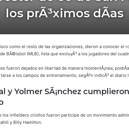
los prÃ³ximos dÃ­as
sco como el resto de las organizaciones, dieron a conocer el r
de BÃ©isbol (MLB), lista que excluyÃ³ a los jugadores del cuadr
s fueron dejados en libertad de manera momentÃ¡nea, podrÃ­an 
arse a los campos de entrenamiento, segÃºn indicÃ³ el diario 
al y Yolmer SÃ¡nchez cumpliero
o
 los infielders criollos fueron participe de un movimiento admin
hill y Billy Hamilton.