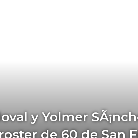
oval y Yolmer SÃ¡nch
 roster de 60 de San 