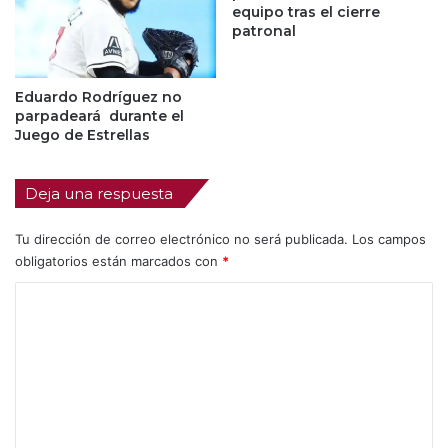
equipo tras el cierre
patronal
Eduardo Rodríguez no
parpadeará durante el
Juego de Estrellas
Deja una respuesta
Tu dirección de correo electrónico no será publicada.
Los campos
obligatorios están marcados con
*
C
o
m
e
n
t