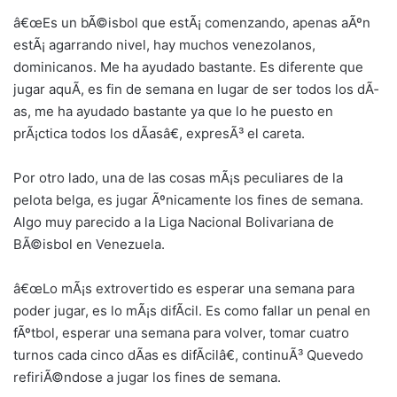
â€œEs un bÃ©isbol que estÃ¡ comenzando, apenas aÃºn
estÃ¡ agarrando nivel, hay muchos venezolanos,
dominicanos. Me ha ayudado bastante. Es diferente que
jugar aquÃ­, es fin de semana en lugar de ser todos los dÃ­
as, me ha ayudado bastante ya que lo he puesto en
prÃ¡ctica todos los dÃ­asâ€, expresÃ³ el careta.
Por otro lado, una de las cosas mÃ¡s peculiares de la
pelota belga, es jugar Ãºnicamente los fines de semana.
Algo muy parecido a la Liga Nacional Bolivariana de
BÃ©isbol en Venezuela.
â€œLo mÃ¡s extrovertido es esperar una semana para
poder jugar, es lo mÃ¡s difÃ­cil. Es como fallar un penal en
fÃºtbol, esperar una semana para volver, tomar cuatro
turnos cada cinco dÃ­as es difÃ­cilâ€, continuÃ³ Quevedo
refiriÃ©ndose a jugar los fines de semana.