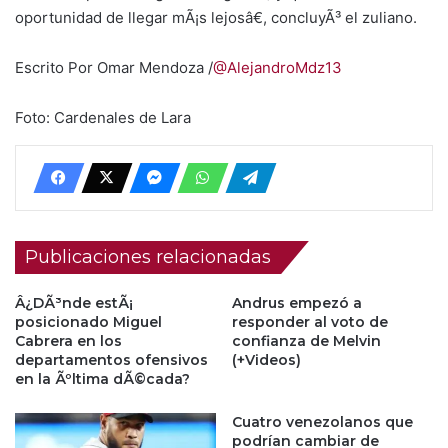
oportunidad de llegar mÃ¡s lejosâ€, concluyÃ³ el zuliano.
Escrito Por Omar Mendoza /
@AlejandroMdz13
Foto: Cardenales de Lara
Publicaciones relacionadas
Â¿DÃ³nde estÃ¡
Andrus empezó a
posicionado Miguel
responder al voto de
Cabrera en los
confianza de Melvin
departamentos ofensivos
(+Videos)
en la Ãºltima dÃ©cada?
Cuatro venezolanos que
podrían cambiar de