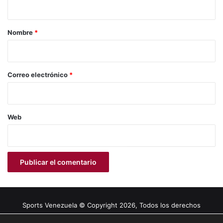
a
r
Nombre
*
i
o
*
Correo electrónico
*
Web
Sports Venezuela © Copyright 2026, Todos los derechos
reservados |
Tema gestionado por Caissa Agency