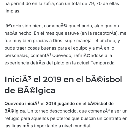
ha permitido en la zafra, con un total de 79, 70 de ellas
limpias.
â€œHa sido bien, comencÃ© quechando, algo que no
habÃ­a hecho. En el mes que estuve (en la receptorÃ­a), me
fue muy bien gracias a Dios, supe manejar el pitcheo, y
pude traer cosas buenas para el equipo y a mÃ­ en lo
personalâ€, comentÃ³ Quevedo, refiriÃ©ndose a la
experiencia detrÃ¡s del plato en la actual Temporada.
IniciÃ³ el 2019 en el bÃ©isbol
de BÃ©lgica
Quevedo iniciÃ³ el 2019 jugando en el bÃ©isbol de
BÃ©lgica.
Un torneo desconocido, que comenzÃ³ a ser un
refugio para aquellos peloteros que buscan un contrato en
las ligas mÃ¡s importante a nivel mundial.