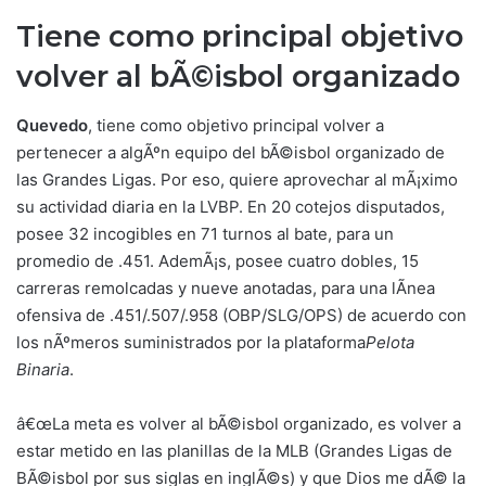
Tiene como principal objetivo
volver al bÃ©isbol organizado
Quevedo
, tiene como objetivo principal volver a
pertenecer a algÃºn equipo del bÃ©isbol organizado de
las Grandes Ligas. Por eso, quiere aprovechar al mÃ¡ximo
su actividad diaria en la LVBP. En 20 cotejos disputados,
posee 32 incogibles en 71 turnos al bate, para un
promedio de .451. AdemÃ¡s, posee cuatro dobles, 15
carreras remolcadas y nueve anotadas, para una lÃ­nea
ofensiva de .451/.507/.958 (OBP/SLG/OPS) de acuerdo con
los nÃºmeros suministrados por la plataforma
Pelota
Binaria
.
â€œLa meta es volver al bÃ©isbol organizado, es volver a
estar metido en las planillas de la MLB (Grandes Ligas de
BÃ©isbol por sus siglas en inglÃ©s) y que Dios me dÃ© la