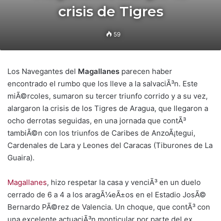
crisis de Tigres
59
Los Navegantes del
Magallanes
parecen haber
encontrado el rumbo que los lleve a la salvaciÃ³n. Este
miÃ©rcoles, sumaron su tercer triunfo corrido y a su vez,
alargaron la crisis de los Tigres de Aragua, que llegaron a
ocho derrotas seguidas, en una jornada que contÃ³
tambiÃ©n con los triunfos de Caribes de AnzoÃ¡tegui,
Cardenales de Lara y Leones del Caracas (Tiburones de La
Guaira).
Magallanes
, hizo respetar la casa y venciÃ³ en un duelo
cerrado de 6 a 4 a los aragÃ¼eÃ±os en el Estadio JosÃ©
Bernardo PÃ©rez de Valencia. Un choque, que contÃ³ con
una excelente actuaciÃ³n monticular por parte del ex