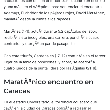
anotaciones con dos en el tercer tramo, cuatro en el sexto
y una mÃ¡s en el sÃ©ptimo para sentenciar el encuentro.
AdemÃ¡s, El abridor de los pÃ¡jaros rojos, David MartÃ­nez,
maniatÃ³ desde la lomita a los rapaces.
MartÃ­nez (1-1), actuÃ³ durante 5.2 capÃ­tulos de labor,
recibiÃ³ siete incogibles, una carrera, ponchÃ³ a cuatro
contrarios y otorgÃ³ un par de pasaportes.
Con este triunfo, Cardenales (17-12) continÃºa en el tercer
lugar de la tabla de posiciones, y ahora, se acercÃ³ a
cuatro juegos de la punta lidera por las Ãguilas (21-8).
MaratÃ³nico encuentro en
Caracas
En el estadio Universitario, el torrencial aguacero que
cayÃ³ en la ciudad de Caracas obligÃ³ a retrasar el