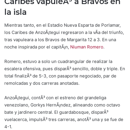
Caribes vapuleÃ³ a Bravos en
la isla
Mientras tanto, en el Estadio Nueva Esparta de Porlamar,
los Caribes de AnzoÃ¡tegui regresaron a la vÃ­a del triunfo,
tras vapuleara a los Bravos de Margarita 12 a 3. En una
noche inspirada por el capitÃ¡n,
Niuman Romero
.
Romero, estuvo a solo un cuadrangular de realizar la
escalera ofensiva, pues disparÃ³ sencillo, doble y triple. En
total finalizÃ³ de 5-3, con pasaporte negociado, par de
remolcadas y dos carreras anotadas.
AnzoÃ¡tegui, contÃ³ con el estreno del grandeliga
venezolano, Gorkys HernÃ¡ndez, alineando como octavo
bate y jardinero central. El guardabosque, disparÃ³
vuelacerca, impulsÃ³ tres carreras, anotÃ³ una y se fue de
4-1.