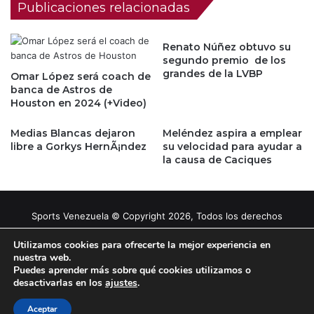
Publicaciones relacionadas
Renato Núñez obtuvo su
segundo premio de los
grandes de la LVBP
Omar López será coach de
banca de Astros de
Houston en 2024 (+Video)
Medias Blancas dejaron
Meléndez aspira a emplear
libre a Gorkys HernÃ¡ndez
su velocidad para ayudar a
la causa de Caciques
Sports Venezuela © Copyright 2026, Todos los derechos
reservados |
Tema gestionado por Caissa Agency
Utilizamos cookies para ofrecerte la mejor experiencia en
nuestra web.
Puedes aprender más sobre qué cookies utilizamos o
Facebook
X
YouTube
Instagram
desactivarlas en los
ajustes
.
Aceptar