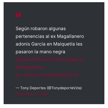
Según robaron algunas
pertenencias al ex Magallanero
adonis García en Maiquetía les
pasaron la mano negra
@adonis84cuba
#Adonisgarcia
#magallanes
pic.twitter.com/NyOw0tia7W
— Tony Deportes (@TonydeporteVzla)
December 15, 2021